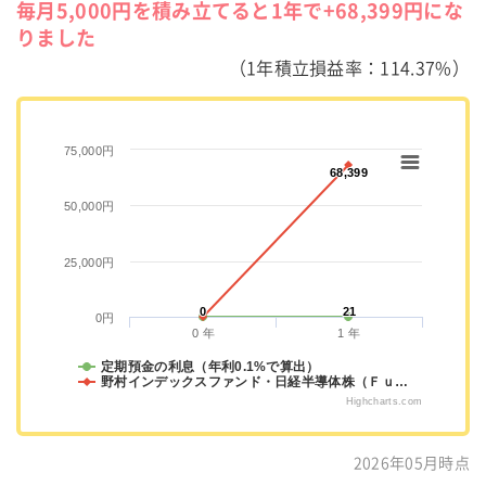
毎月5,000円を積み立てると1年で+68,399円にな
りました
（1年積立損益率：114.37%）
75,000円
68,399
68,399
50,000円
25,000円
0
0
21
21
0円
0 年
1 年
定期預金の利息（年利0.1%で算出）
野村インデックスファンド・日経半導体株（Ｆｕ…
Highcharts.com
2026年05月時点