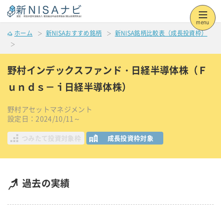
menu
ホーム
新NISAおすすめ銘柄
新NISA銘柄比較表（成長投資枠）
野村インデックスファンド・日経半導体株（Ｆ
ｕｎｄｓ－ｉ日経半導体株）
野村アセットマネジメント
設定日：2024/10/11～
つみたて投資対象枠
成長投資枠対象
過去の実績