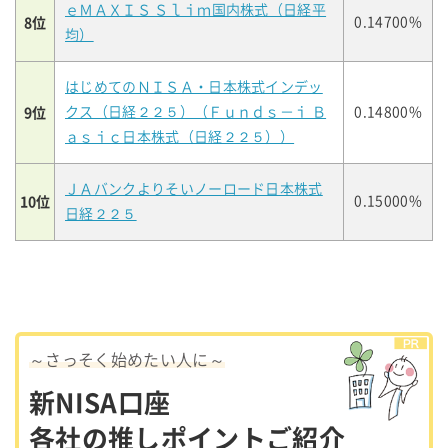
ｅＭＡＸＩＳ Ｓｌｉｍ国内株式（日経平
8位
0.14700%
均）
はじめてのＮＩＳＡ・日本株式インデッ
9位
クス（日経２２５）（Ｆｕｎｄｓ－ｉ Ｂ
0.14800%
ａｓｉｃ日本株式（日経２２５））
ＪＡバンクよりそいノーロード日本株式
10位
0.15000%
日経２２５
～さっそく始めたい人に～
新NISA口座
各社の推しポイントご紹介