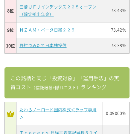
三菱ＵＦＪインデックス２２５オープン
8位
73.43%
（確定拠出年金）
9位
ＮＺＡＭ・ベータ日経２２５
73.42%
10位
野村つみたて日本株投信
73.38%
この銘柄と同じ「投資対象」「運用手法」の実
質コスト
ランキング
（信託報酬+隠れコスト）
たわらノーロード国内株式＜ラップ専用
0.09000%
＞
Ｔｒａｃｅｒｓ 日経平均高配当株５０イ