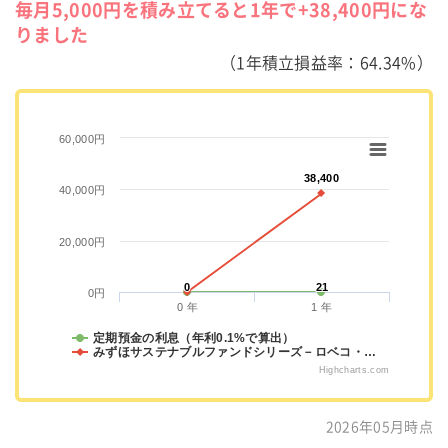
毎月5,000円を積み立てると1年で+38,400円にな
りました
（1年積立損益率：64.34%）
60,000円
38,400
38,400
40,000円
20,000円
0
0
21
21
0円
0 年
1 年
定期預金の利息（年利0.1%で算出）
みずほサステナブルファンドシリーズ－ロベコ・…
Highcharts.com
2026年05月時点