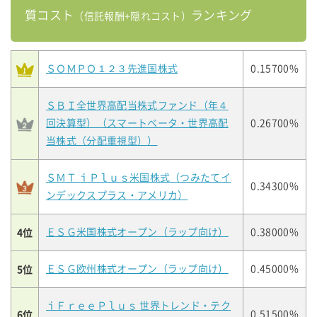
質コスト
ランキング
（信託報酬+隠れコスト）
ＳＯＭＰＯ１２３先進国株式
0.15700%
ＳＢＩ全世界高配当株式ファンド（年４
回決算型）（スマートベータ・世界高配
0.26700%
当株式（分配重視型））
ＳＭＴ ｉＰｌｕｓ米国株式（つみたてイ
0.34300%
ンデックスプラス・アメリカ）
4位
ＥＳＧ米国株式オープン（ラップ向け）
0.38000%
5位
ＥＳＧ欧州株式オープン（ラップ向け）
0.45000%
ｉＦｒｅｅＰｌｕｓ 世界トレンド・テク
6位
0.51500%