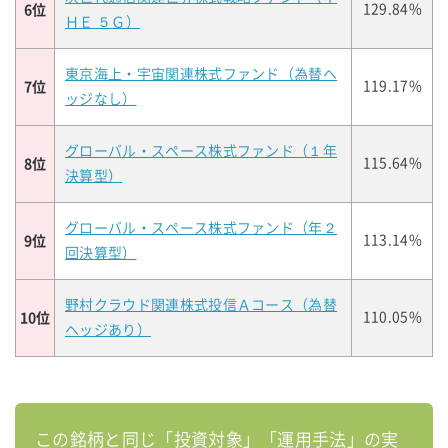
6位
129.84%
ＨＥ ５Ｇ）
東京海上・宇宙関連株式ファンド（為替ヘ
7位
119.17%
ッジなし）
グローバル・スペース株式ファンド（１年
8位
115.64%
決算型）
グローバル・スペース株式ファンド（年２
9位
113.14%
回決算型）
野村クラウド関連株式投信Ａコース（為替
10位
110.05%
ヘッジあり）
この銘柄と同じ「投資対象」「運用手法」の実