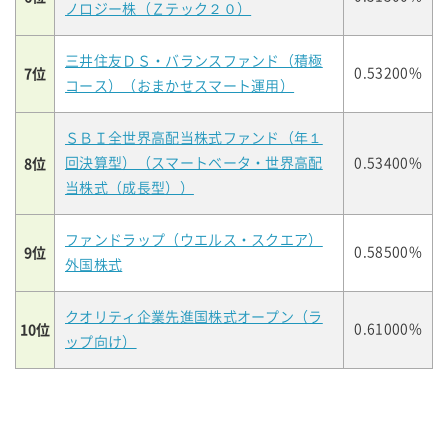
ノロジー株（Ｚテック２０）
三井住友ＤＳ・バランスファンド（積極
7位
0.53200%
コース）（おまかせスマート運用）
ＳＢＩ全世界高配当株式ファンド（年１
8位
回決算型）（スマートベータ・世界高配
0.53400%
当株式（成長型））
ファンドラップ（ウエルス・スクエア）
9位
0.58500%
外国株式
クオリティ企業先進国株式オープン（ラ
10位
0.61000%
ップ向け）