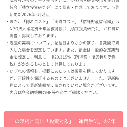
式会社からのデータ提供を元に、NPO法人確定拠出年金教育
協会（積立投資研究会）にて調査・作成しております。※最
新更新2026年5月時点
・また、「隠れコスト」「実質コスト」「信託財産留保額」は
NPO法人確定拠出年金教育協会（積立投資研究会）が独自に
調査・掲載しております。
・過去の実績については、記載日よりさかのぼり、各期間で購
入した場合を想定しています。また、預金は一般的な定期預
金を想定し、利息に一律20.315%（所得税・復興特別所得
税）がかかるものとして計算しております。
・いずれの情報も、掲載にあたっては慎重を期しております
が、正確性を保証するものではございません。また、更新時
期によって最新情報が反映されていない場合がございます。
内容は各金融機関のHP等を必ずご確認ください。
この銘柄と同じ「投資対象」「運用手法」の3年