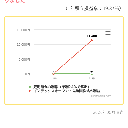
りました
（1年積立損益率：19.37%）
15,000円
11,400
11,400
10,000円
5,000円
0
0
21
21
0円
0 年
1 年
定期預金の利息（年利0.1%で算出）
インデックスオープン・先進国株式の利益
Highcharts.com
2026年05月時点