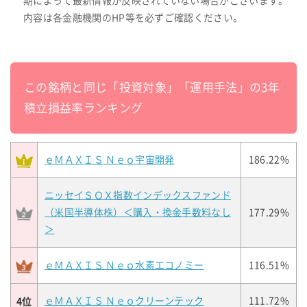
期によって最新情報が反映されていない場合がございます。
内容は各金融機関のHP等を必ずご確認ください。
この銘柄と同じ「投資対象」「運用手法」の3年
積立損益率ランキング
ｅＭＡＸＩＳ Ｎｅｏ宇宙開発
186.22%
ニッセイＳＯＸ指数インデックスファンド
（米国半導体株）＜購入・換金手数料なし
177.29%
＞
ｅＭＡＸＩＳ Ｎｅｏ水素エコノミー
116.51%
4位
ｅＭＡＸＩＳ Ｎｅｏクリーンテック
111.72%