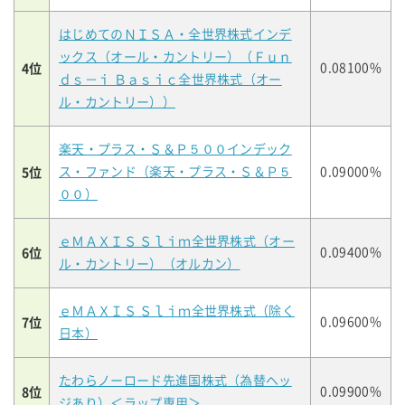
はじめてのＮＩＳＡ・全世界株式インデ
ックス（オール・カントリー）（Ｆｕｎ
4位
0.08100%
ｄｓ－ｉ Ｂａｓｉｃ全世界株式（オー
ル・カントリー））
楽天・プラス・Ｓ＆Ｐ５００インデック
5位
ス・ファンド（楽天・プラス・Ｓ＆Ｐ５
0.09000%
００）
ｅＭＡＸＩＳ Ｓｌｉｍ全世界株式（オー
6位
0.09400%
ル・カントリー）（オルカン）
ｅＭＡＸＩＳ Ｓｌｉｍ全世界株式（除く
7位
0.09600%
日本）
たわらノーロード先進国株式（為替ヘッ
8位
0.09900%
ジあり）＜ラップ専用＞