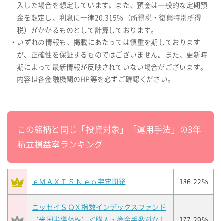
入した場合を想定しています。また、預金は一般的な定期預
金を想定し、利息に一律20.315%（所得税・復興特別所得
税）がかかるものとして計算しております。
・いずれの情報も、掲載にあたっては慎重を期しております
が、正確性を保証するものではございません。また、更新時
期によって最新情報が反映されていない場合がございます。
内容は各金融機関のHP等を必ずご確認ください。
この銘柄と同じ「投資対象」「運用手法」の3年
積立損益率ランキング
ｅＭＡＸＩＳ Ｎｅｏ宇宙開発
186.22%
ニッセイＳＯＸ指数インデックスファンド
（米国半導体株）＜購入・換金手数料なし
177.29%