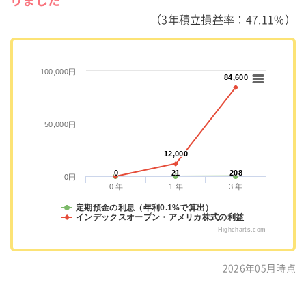
りました
（3年積立損益率：47.11%）
100,000円
84,600
84,600
50,000円
12,000
12,000
0
0
21
21
208
208
0円
0 年
1 年
3 年
定期預金の利息（年利0.1%で算出）
インデックスオープン・アメリカ株式の利益
Highcharts.com
2026年05月時点