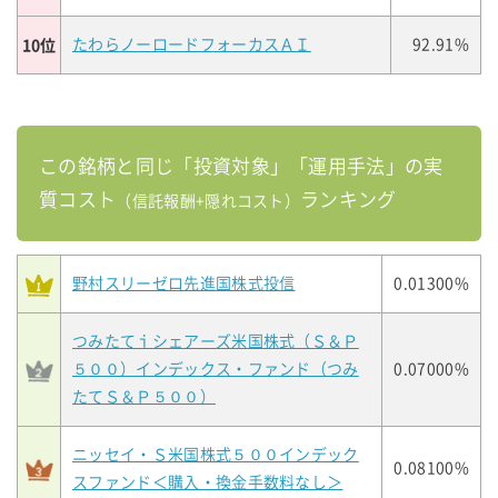
10位
たわらノーロードフォーカスＡＩ
92.91%
この銘柄と同じ「投資対象」「運用手法」の実
質コスト
ランキング
（信託報酬+隠れコスト）
野村スリーゼロ先進国株式投信
0.01300%
つみたてｉシェアーズ米国株式（Ｓ＆Ｐ
５００）インデックス・ファンド（つみ
0.07000%
たてＳ＆Ｐ５００）
ニッセイ・Ｓ米国株式５００インデック
0.08100%
スファンド＜購入・換金手数料なし＞