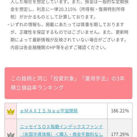
入した場合を想定しています。また、預金は一般的な定期預
金を想定し、利息に一律20.315%（所得税・復興特別所得
税）がかかるものとして計算しております。
・いずれの情報も、掲載にあたっては慎重を期しております
が、正確性を保証するものではございません。また、更新時
期によって最新情報が反映されていない場合がございます。
内容は各金融機関のHP等を必ずご確認ください。
この銘柄と同じ「投資対象」「運用手法」の3年
積立損益率ランキング
ｅＭＡＸＩＳ Ｎｅｏ宇宙開発
186.22%
ニッセイＳＯＸ指数インデックスファンド
（米国半導体株）＜購入・換金手数料なし
177.29%