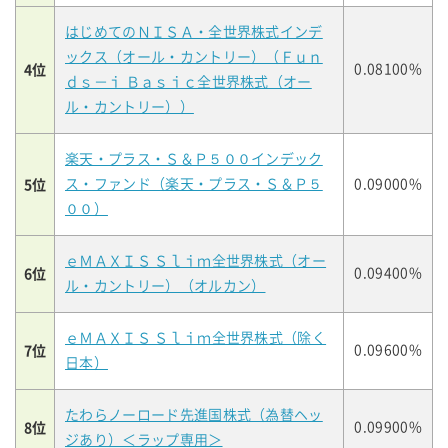
はじめてのＮＩＳＡ・全世界株式インデ
ックス（オール・カントリー）（Ｆｕｎ
4位
0.08100%
ｄｓ－ｉ Ｂａｓｉｃ全世界株式（オー
ル・カントリー））
楽天・プラス・Ｓ＆Ｐ５００インデック
5位
ス・ファンド（楽天・プラス・Ｓ＆Ｐ５
0.09000%
００）
ｅＭＡＸＩＳ Ｓｌｉｍ全世界株式（オー
6位
0.09400%
ル・カントリー）（オルカン）
ｅＭＡＸＩＳ Ｓｌｉｍ全世界株式（除く
7位
0.09600%
日本）
たわらノーロード先進国株式（為替ヘッ
8位
0.09900%
ジあり）＜ラップ専用＞