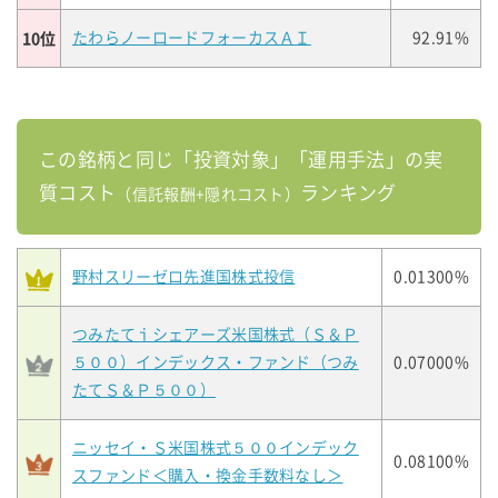
10位
たわらノーロードフォーカスＡＩ
92.91%
この銘柄と同じ「投資対象」「運用手法」の実
質コスト
ランキング
（信託報酬+隠れコスト）
野村スリーゼロ先進国株式投信
0.01300%
つみたてｉシェアーズ米国株式（Ｓ＆Ｐ
５００）インデックス・ファンド（つみ
0.07000%
たてＳ＆Ｐ５００）
ニッセイ・Ｓ米国株式５００インデック
0.08100%
スファンド＜購入・換金手数料なし＞