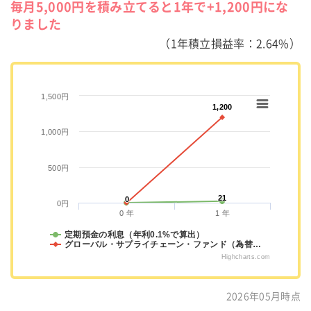
毎月5,000円を積み立てると1年で+1,200円にな
りました
（1年積立損益率：2.64%）
1,500円
1,200
1,200
1,000円
500円
21
21
0
0
0円
0 年
1 年
定期預金の利息（年利0.1%で算出）
グローバル・サプライチェーン・ファンド（為替…
Highcharts.com
2026年05月時点