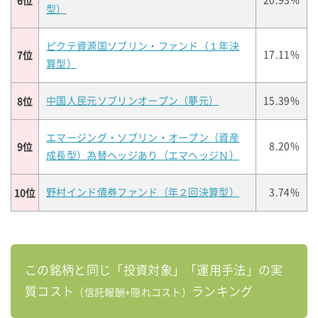
6位
20.93%
型）
ピクテ資源国ソブリン・ファンド（１年決
7位
17.11%
算型）
8位
中国人民元ソブリンオープン（夢元）
15.39%
エマージング・ソブリン・オープン（資産
9位
8.20%
成長型）為替ヘッジあり（エマヘッジＮ）
10位
野村インド債券ファンド（年２回決算型）
3.74%
この銘柄と同じ「投資対象」「運用手法」の実
質コスト
ランキング
（信託報酬+隠れコスト）