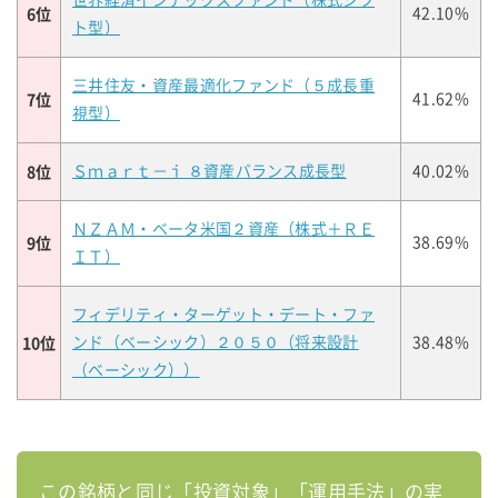
世界経済インデックスファンド（株式シフ
6位
42.10%
ト型）
三井住友・資産最適化ファンド（５成長重
7位
41.62%
視型）
8位
Ｓｍａｒｔ－ｉ ８資産バランス成長型
40.02%
ＮＺＡＭ・ベータ米国２資産（株式＋ＲＥ
9位
38.69%
ＩＴ）
フィデリティ・ターゲット・デート・ファ
10位
ンド（ベーシック）２０５０（将来設計
38.48%
（ベーシック））
この銘柄と同じ「投資対象」「運用手法」の実