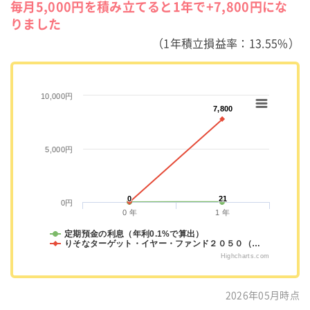
毎月5,000円を積み立てると1年で+7,800円にな
りました
（1年積立損益率：13.55%）
10,000円
7,800
7,800
5,000円
0
0
21
21
0円
0 年
1 年
定期預金の利息（年利0.1%で算出）
りそなターゲット・イヤー・ファンド２０５０（…
Highcharts.com
2026年05月時点