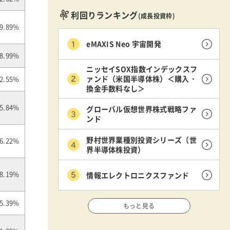
利回りランキング
(成長投資枠)
9.89%
eMAXIS Neo 宇宙開発
8.99%
ニッセイSOX指数インデックスフ
ァンド（米国半導体株）＜購入・
2.55%
換金手数料なし＞
グローバル仮想世界株式戦略ファ
5.84%
ンド
野村世界業種別投資シリーズ（世
6.22%
界半導体株投資）
情報エレクトロニクスファンド
8.19%
5.39%
もっと見る