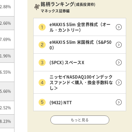
銘柄ランキング
(成長投資枠)
2.88%
マネックス証券編
eMAXIS Slim 全世界株式（オー
2.66%
ル・カントリー）
7.69%
eMAXIS Slim 米国株式（S&P50
0）
1.96%
(SPCX) スペースX
6.55%
ニッセイNASDAQ100インデック
スファンド＜購入・換金手数料な
し＞
5.66%
(9432) NTT
2.52%
もっと見る
8.23%