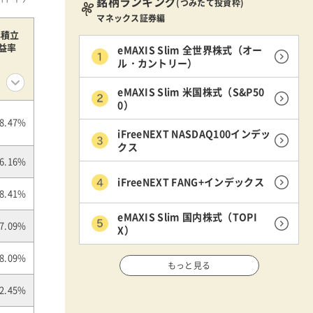
銘柄ランキング
(つみたて投資枠)
マネックス証券編
年積立
益率
eMAXIS Slim 全世界株式（オー
ル・カントリー）
eMAXIS Slim 米国株式（S&P50
0）
8.47%
iFreeNEXT NASDAQ100インデッ
クス
-6.16%
iFreeNEXT FANG+インデックス
-8.41%
eMAXIS Slim 国内株式（TOPI
7.09%
X）
8.09%
もっと見る
2.45%