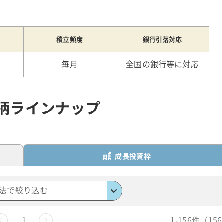
積立頻度
銀行引落対応
毎月
全国の銀行等に対応
銘柄ラインナップ
成長投資枠
法で絞り込む
前へ
1
1-156件（1
次へ