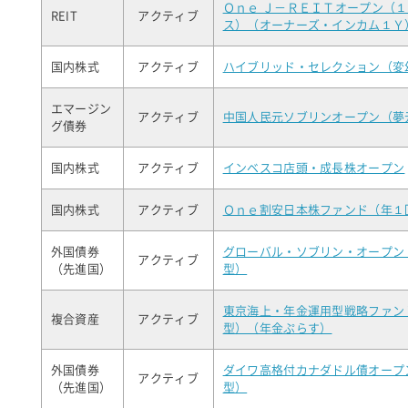
Ｏｎｅ Ｊ－ＲＥＩＴオープン（
REIT
アクティブ
ス）（オーナーズ・インカム１Ｙ
国内株式
アクティブ
ハイブリッド・セレクション（変
エマージン
アクティブ
中国人民元ソブリンオープン（夢
グ債券
国内株式
アクティブ
インベスコ店頭・成長株オープン
国内株式
アクティブ
Ｏｎｅ割安日本株ファンド（年１
外国債券
グローバル・ソブリン・オープン
アクティブ
（先進国）
型）
東京海上・年金運用型戦略ファン
複合資産
アクティブ
型）（年金ぷらす）
外国債券
ダイワ高格付カナダドル債オープ
アクティブ
（先進国）
型）