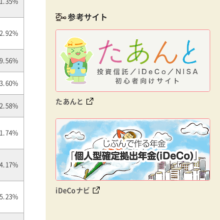
1.35%
参考サイト
-2.92%
9.56%
3.60%
たあんと
2.58%
1.74%
4.17%
iDeCoナビ
5.23%