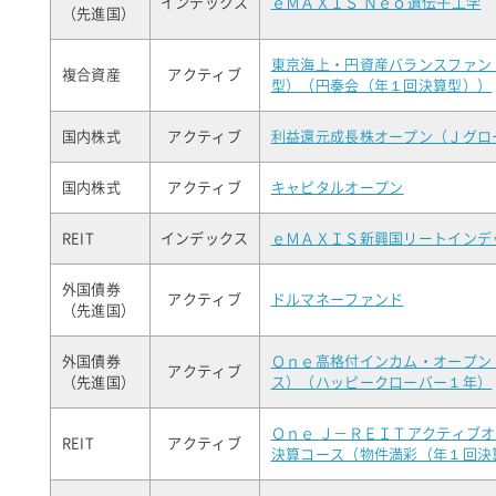
インデックス
ｅＭＡＸＩＳ Ｎｅｏ遺伝子工学
（先進国）
東京海上・円資産バランスファン
複合資産
アクティブ
型）（円奏会（年１回決算型））
国内株式
アクティブ
利益還元成長株オープン（Ｊグロ
国内株式
アクティブ
キャピタルオープン
REIT
インデックス
ｅＭＡＸＩＳ新興国リートインデ
外国債券
アクティブ
ドルマネーファンド
（先進国）
外国債券
Ｏｎｅ高格付インカム・オープン
アクティブ
（先進国）
ス）（ハッピークローバー１年）
Ｏｎｅ Ｊ－ＲＥＩＴアクティブ
REIT
アクティブ
決算コース（物件満彩（年１回決