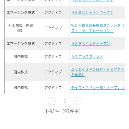
エマージング株式
アクティブ
ＨＳＢＣチャイナオープン
外国株式（先進
ＷＣＭ世界成長株厳選ファンド（資
アクティブ
国）
スト・ジェネレーション）
エマージング株式
アクティブ
ＨＳＢＣインドオープン
国内株式
アクティブ
ＡＩプラスファンド
ニッセイＪＰＸ日経４００アクティ
国内株式
アクティブ
Ｅ革命）
国内株式
アクティブ
ダイワ・バリュー株・オープン（底
前へ
1
次へ
1-93件（93件中）