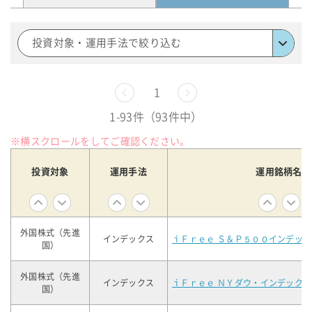
投資対象・運用手法で絞り込む
前へ
1
次へ
1-93件（93件中）
※横スクロールをしてご確認ください。
投資対象
運用手法
運用銘柄名
外国株式（先進
インデックス
ｉＦｒｅｅ Ｓ＆Ｐ５００インデック
国）
外国株式（先進
インデックス
ｉＦｒｅｅ ＮＹダウ・インデックス
国）