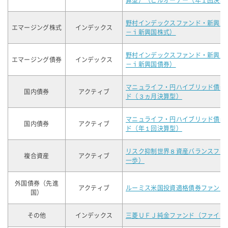
算型）（ビルオーナー（年１回決算
野村インデックスファンド・新興国
エマージング株式
インデックス
－ｉ新興国株式）
野村インデックスファンド・新興国
エマージング債券
インデックス
－ｉ新興国債券）
マニュライフ・円ハイブリッド債券
国内債券
アクティブ
ド（３ヵ月決算型）
マニュライフ・円ハイブリッド債券
国内債券
アクティブ
ド（年１回決算型）
リスク抑制世界８資産バランスファ
複合資産
アクティブ
一歩）
外国債券（先進
アクティブ
ルーミス米国投資適格債券ファンド
国）
その他
インデックス
三菱ＵＦＪ純金ファンド（ファイン