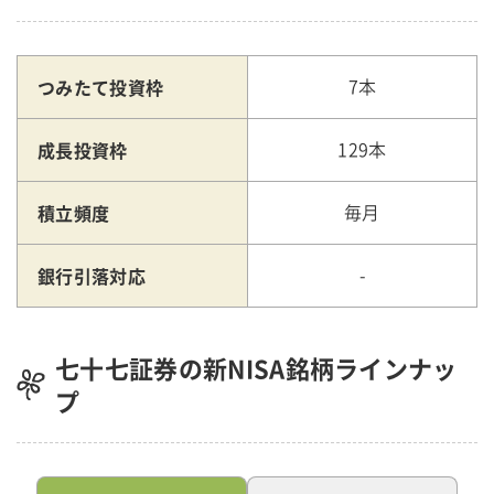
つみたて投資枠
7本
成長投資枠
129本
積立頻度
毎月
銀行引落対応
-
七十七証券の新NISA銘柄ラインナッ
プ