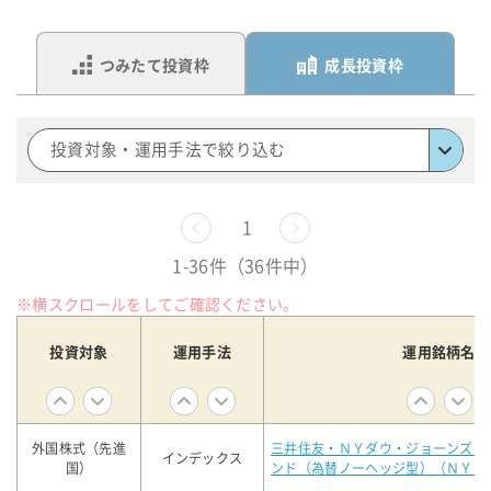
つみたて投資枠
成長投資枠
投資対象・運用手法で絞り込む
前へ
1
次へ
1-36件（36件中）
※横スクロールをしてご確認ください。
投資対象
運用手法
運用銘柄名
外国株式（先進
三井住友・ＮＹダウ・ジョーンズ・
インデックス
国）
ンド（為替ノーヘッジ型）（ＮＹド