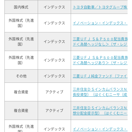
国内株式
インデックス
トヨタ自動車／トヨタグループ株式
外国株式（先進
インデックス
イノベーション・インデックス・Ａ
国）
外国株式（先進
三菱ＵＦＪ Ｓ＆Ｐ５００配当貴族
インデックス
国）
ド＜為替ヘッジなし＞（ザ・レジェ
外国株式（先進
三菱ＵＦＪ Ｓ＆Ｐ５００配当貴族
インデックス
国）
ド＜為替ヘッジあり＞（ザ・レジェ
その他
インデックス
三菱ＵＦＪ純金ファンド（ファイン
三井住友ＤＳインカムバランスＮＩ
複合資産
アクティブ
長投資型）（はぐくむニーサ（成長
三井住友ＤＳインカムバランスＮＩ
複合資産
アクティブ
想分配金提示型）（はぐくむニーサ
外国株式（先進
インデックス
イノベーション・インデックス・フ
国）