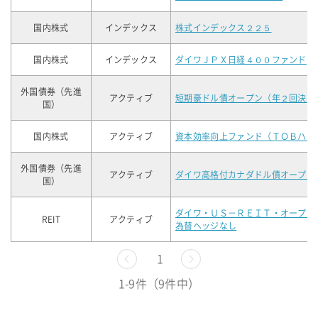
国内株式
インデックス
株式インデックス２２５
国内株式
インデックス
ダイワＪＰＸ日経４００ファンド
外国債券（先進
アクティブ
短期豪ドル債オープン（年２回決算
国）
国内株式
アクティブ
資本効率向上ファンド（ＴＯＢハン
外国債券（先進
アクティブ
ダイワ高格付カナダドル債オープン
国）
ダイワ・ＵＳ－ＲＥＩＴ・オープン
REIT
アクティブ
為替ヘッジなし
前へ
1
次へ
1-9件（9件中）