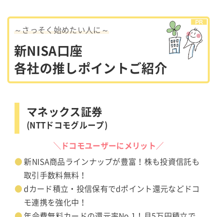
～さっそく始めたい人に～
新NISA口座
各社の推しポイントご紹介
マネックス証券
(NTTドコモグループ)
＼ドコモユーザーにメリット／
新NISA商品ラインナップが豊富！株も投資信託も
取引手数料無料！
dカード積立・投信保有でdポイント還元などドコ
モ連携を強化中！
年会費無料カードの還元率No.1！月5万円積立で