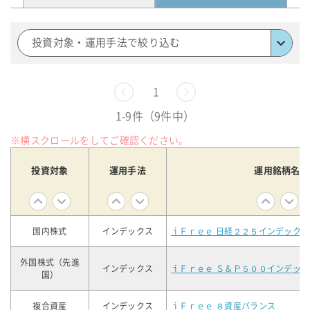
投資対象・運用手法で絞り込む
前へ
1
次へ
1-9件（9件中）
※横スクロールをしてご確認ください。
投資対象
運用手法
運用銘柄名
国内株式
インデックス
ｉＦｒｅｅ 日経２２５インデックス
外国株式（先進
インデックス
ｉＦｒｅｅ Ｓ＆Ｐ５００インデック
国）
複合資産
インデックス
ｉＦｒｅｅ ８資産バランス