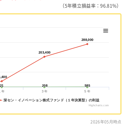
（5年積立損益率：96.81%）
288,000
288,000
203,400
203,400
8,400
8,400
21
21
208
208
585
585
1 年
3 年
5 年
深セン・イノベーション株式ファンド（１年決算型）の利益
Highcharts.com
2026年05月時点