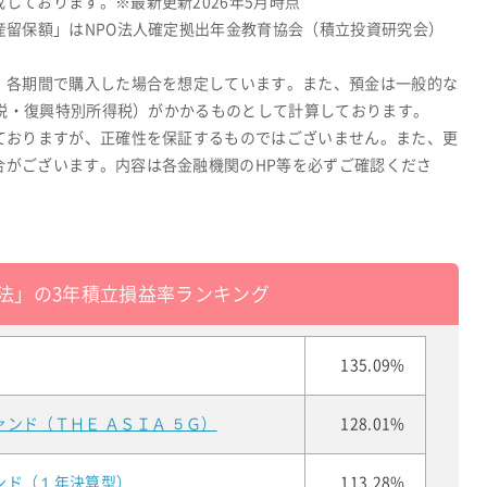
しております。※最新更新2026年5月時点
産留保額」はNPO法人確定拠出年金教育協会（積立投資研究会）
、各期間で購入した場合を想定しています。また、預金は一般的な
所得税・復興特別所得税）がかかるものとして計算しております。
ておりますが、正確性を保証するものではございません。また、更
合がございます。内容は各金融機関のHP等を必ずご確認くださ
法」の3年積立損益率ランキング
135.09%
ンド（ＴＨＥ ＡＳＩＡ ５Ｇ）
128.01%
ンド（１年決算型）
113.28%