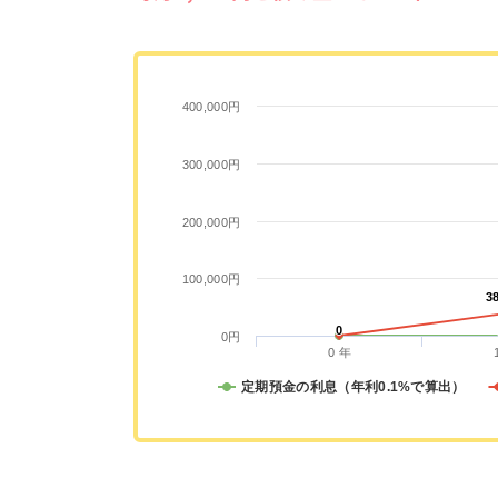
400,000円
300,000円
200,000円
100,000円
3
3
0
0
0円
0 年
定期預金の利息（年利0.1%で算出）