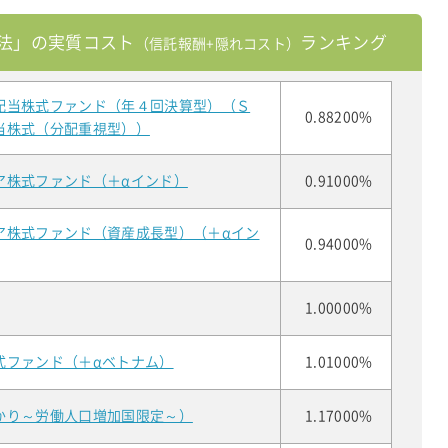
法」の実質コスト
ランキング
（信託報酬+隠れコスト）
配当株式ファンド（年４回決算型）（Ｓ
0.88200%
当株式（分配重視型））
ア株式ファンド（＋αインド）
0.91000%
ア株式ファンド（資産成長型）（＋αイン
0.94000%
1.00000%
式ファンド（＋αベトナム）
1.01000%
かり～労働人口増加国限定～）
1.17000%