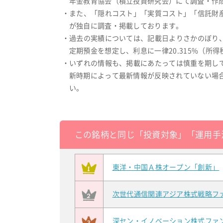
年金教育協会（積立投資研究会）にて調査・作成
・また、「隠れコスト」「実質コスト」「信託財
が独自に調査・掲載しております。
・過去の実績については、記載日よりさかのぼり
定期預金を想定し、利息に一律20.315%（
・いずれの情報も、掲載にあたっては慎重を期し
新時期によって最新情報が反映されていない場
い。
この銘柄と同じ「投資対象」「運用手
東洋・中国Ａ株オープン「創新」
次世代通信関連アジア株式戦略ファ
深セン・イノベーション株式ファ