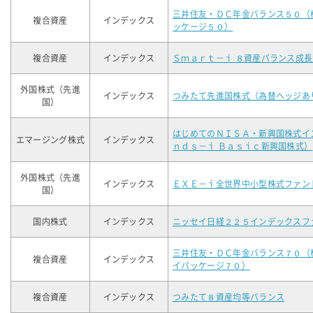
三井住友・ＤＣ年金バランス５０（
複合資産
インデックス
ッケージ５０）
複合資産
インデックス
Ｓｍａｒｔ－ｉ ８資産バランス成長
外国株式（先進
インデックス
つみたて先進国株式（為替ヘッジあ
国）
はじめてのＮＩＳＡ・新興国株式イ
エマージング株式
インデックス
ｎｄｓ－ｉ Ｂａｓｉｃ新興国株式）
外国株式（先進
インデックス
ＥＸＥ－ｉ全世界中小型株式ファン
国）
国内株式
インデックス
ニッセイ日経２２５インデックスフ
三井住友・ＤＣ年金バランス７０（
複合資産
インデックス
イパッケージ７０）
複合資産
インデックス
つみたて８資産均等バランス