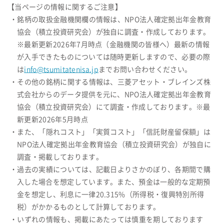
【当ページの情報に関するご注意】
・銘柄の取扱金融機関欄の情報は、NPO法人確定拠出年金教育
協会（積立投資研究会）が独自に調査・作成しております。
※最新更新2026年7月時点（金融機関の皆様へ）最新の情報
が入手できたものについては随時更新しますので、必要の際
は
info@tsumitatenisa.jp
までお問い合わせください。
・その他の銘柄に関する情報は、三菱アセット・ブレインズ株
式会社からのデータ提供を元に、NPO法人確定拠出年金教育
協会（積立投資研究会）にて調査・作成しております。※最
新更新2026年5月時点
・また、「隠れコスト」「実質コスト」「信託財産留保額」は
NPO法人確定拠出年金教育協会（積立投資研究会）が独自に
調査・掲載しております。
・過去の実績については、記載日よりさかのぼり、各期間で購
入した場合を想定しています。また、預金は一般的な定期預
金を想定し、利息に一律20.315%（所得税・復興特別所得
税）がかかるものとして計算しております。
・いずれの情報も、掲載にあたっては慎重を期しております