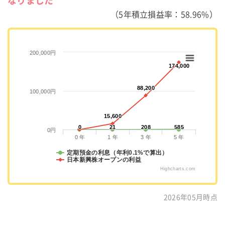
なりました
（5年積立損益率：58.96%）
200,000円
174,000
174,000
88,200
88,200
100,000円
15,600
15,600
0
0
21
21
208
208
585
585
0円
0 年
1 年
3 年
5 年
定期預金の利息（年利0.1%で算出）
日本新興株オープンの利益
Highcharts.com
2026年05月時点