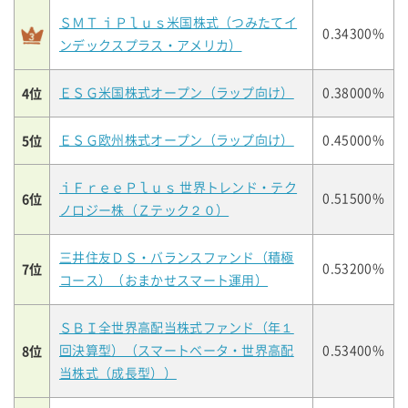
ＳＭＴ ｉＰｌｕｓ米国株式（つみたてイ
0.34300%
ンデックスプラス・アメリカ）
4位
ＥＳＧ米国株式オープン（ラップ向け）
0.38000%
5位
ＥＳＧ欧州株式オープン（ラップ向け）
0.45000%
ｉＦｒｅｅＰｌｕｓ 世界トレンド・テク
6位
0.51500%
ノロジー株（Ｚテック２０）
三井住友ＤＳ・バランスファンド（積極
7位
0.53200%
コース）（おまかせスマート運用）
ＳＢＩ全世界高配当株式ファンド（年１
8位
回決算型）（スマートベータ・世界高配
0.53400%
当株式（成長型））