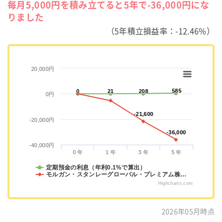
毎月5,000円を積み立てると5年で-36,000円にな
りました
（5年積立損益率：-12.46%）
20,000円
585
585
0
0
21
21
208
208
0円
-21,600
-21,600
-20,000円
-36,000
-36,000
-40,000円
0 年
1 年
3 年
5 年
定期預金の利息（年利0.1%で算出）
モルガン・スタンレーグローバル・プレミアム株…
Highcharts.com
2026年05月時点