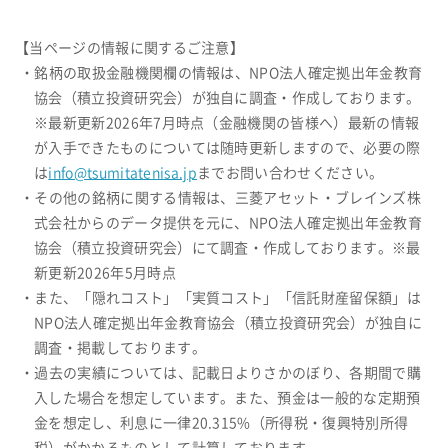
【当ページの情報に関するご注意】
・銘柄の取扱金融機関欄の情報は、NPO法人確定拠出年金教育
協会（積立投資研究会）が独自に調査・作成しております。
※最新更新2026年7月時点（金融機関の皆様へ）最新の情報
が入手できたものについては随時更新しますので、必要の際
は
info@tsumitatenisa.jp
までお問い合わせください。
・その他の銘柄に関する情報は、三菱アセット・ブレインズ株
式会社からのデータ提供を元に、NPO法人確定拠出年金教育
協会（積立投資研究会）にて調査・作成しております。※最
新更新2026年5月時点
・また、「隠れコスト」「実質コスト」「信託財産留保額」は
NPO法人確定拠出年金教育協会（積立投資研究会）が独自に
調査・掲載しております。
・過去の実績については、記載日よりさかのぼり、各期間で購
入した場合を想定しています。また、預金は一般的な定期預
金を想定し、利息に一律20.315%（所得税・復興特別所得