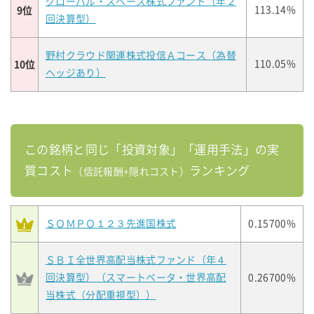
グローバル・スペース株式ファンド（年２
9位
113.14%
回決算型）
野村クラウド関連株式投信Ａコース（為替
10位
110.05%
ヘッジあり）
この銘柄と同じ「投資対象」「運用手法」の実
質コスト
ランキング
（信託報酬+隠れコスト）
ＳＯＭＰＯ１２３先進国株式
0.15700%
ＳＢＩ全世界高配当株式ファンド（年４
回決算型）（スマートベータ・世界高配
0.26700%
当株式（分配重視型））