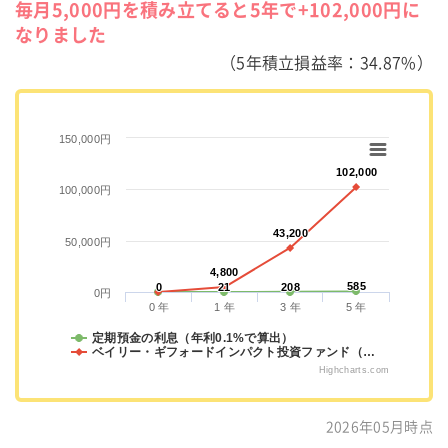
毎月5,000円を積み立てると5年で+102,000円に
なりました
（5年積立損益率：34.87%）
150,000円
102,000
102,000
100,000円
43,200
43,200
50,000円
4,800
4,800
585
585
0
0
21
21
208
208
0円
0 年
1 年
3 年
5 年
定期預金の利息（年利0.1%で算出）
ベイリー・ギフォードインパクト投資ファンド（…
Highcharts.com
2026年05月時点