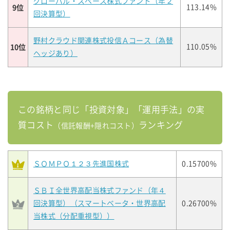
グローバル・スペース株式ファンド（年２
9位
113.14%
回決算型）
野村クラウド関連株式投信Ａコース（為替
10位
110.05%
ヘッジあり）
この銘柄と同じ「投資対象」「運用手法」の実
質コスト
ランキング
（信託報酬+隠れコスト）
ＳＯＭＰＯ１２３先進国株式
0.15700%
ＳＢＩ全世界高配当株式ファンド（年４
回決算型）（スマートベータ・世界高配
0.26700%
当株式（分配重視型））