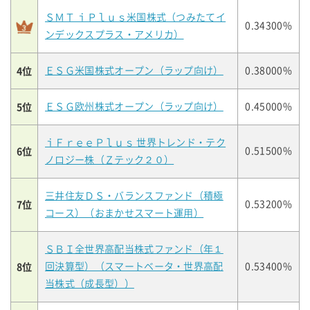
ＳＭＴ ｉＰｌｕｓ米国株式（つみたてイ
0.34300%
ンデックスプラス・アメリカ）
4位
ＥＳＧ米国株式オープン（ラップ向け）
0.38000%
5位
ＥＳＧ欧州株式オープン（ラップ向け）
0.45000%
ｉＦｒｅｅＰｌｕｓ 世界トレンド・テク
6位
0.51500%
ノロジー株（Ｚテック２０）
三井住友ＤＳ・バランスファンド（積極
7位
0.53200%
コース）（おまかせスマート運用）
ＳＢＩ全世界高配当株式ファンド（年１
8位
回決算型）（スマートベータ・世界高配
0.53400%
当株式（成長型））