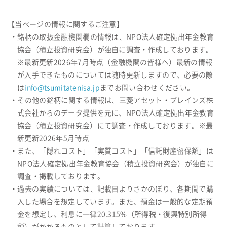
【当ページの情報に関するご注意】
・銘柄の取扱金融機関欄の情報は、NPO法人確定拠出年金教育
協会（積立投資研究会）が独自に調査・作成しております。
※最新更新2026年7月時点（金融機関の皆様へ）最新の情報
が入手できたものについては随時更新しますので、必要の際
は
info@tsumitatenisa.jp
までお問い合わせください。
・その他の銘柄に関する情報は、三菱アセット・ブレインズ株
式会社からのデータ提供を元に、NPO法人確定拠出年金教育
協会（積立投資研究会）にて調査・作成しております。※最
新更新2026年5月時点
・また、「隠れコスト」「実質コスト」「信託財産留保額」は
NPO法人確定拠出年金教育協会（積立投資研究会）が独自に
調査・掲載しております。
・過去の実績については、記載日よりさかのぼり、各期間で購
入した場合を想定しています。また、預金は一般的な定期預
金を想定し、利息に一律20.315%（所得税・復興特別所得