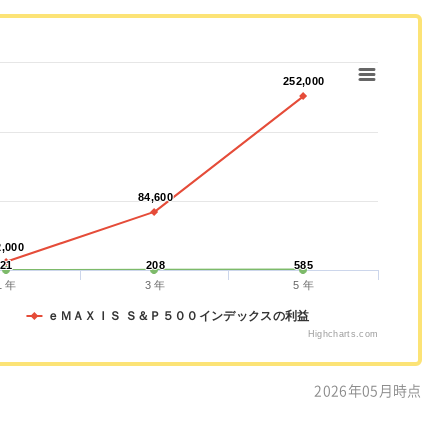
252,000
252,000
84,600
84,600
2,000
2,000
21
21
208
208
585
585
1 年
3 年
5 年
）
ｅＭＡＸＩＳ Ｓ＆Ｐ５００インデックスの利益
Highcharts.com
2026年05月時点