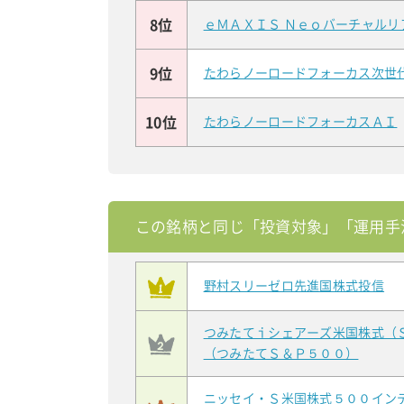
8位
ｅＭＡＸＩＳ Ｎｅｏバーチャルリ
9位
たわらノーロードフォーカス次世
10位
たわらノーロードフォーカスＡＩ
この銘柄と同じ「投資対象」「運用手
野村スリーゼロ先進国株式投信
つみたてｉシェアーズ米国株式（
（つみたてＳ＆Ｐ５００）
ニッセイ・Ｓ米国株式５００イン