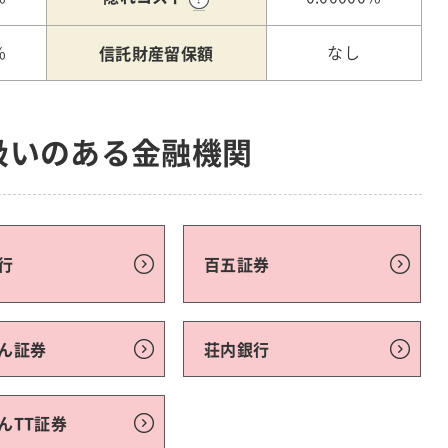
信託財産留保額
%
なし
扱いのある金融機関
行
百五証券
ん証券
荘内銀行
んTT証券