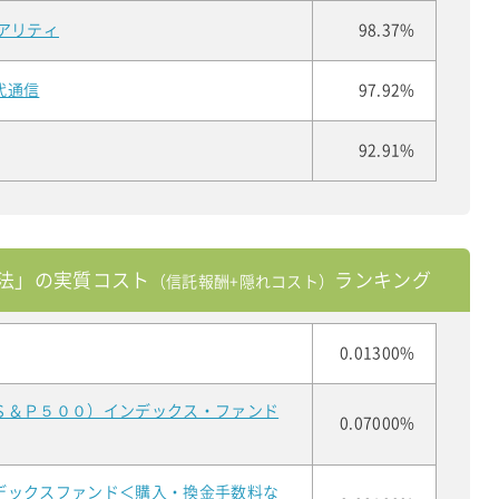
アリティ
98.37%
代通信
97.92%
92.91%
法」の実質コスト
ランキング
（信託報酬+隠れコスト）
0.01300%
Ｓ＆Ｐ５００）インデックス・ファンド
0.07000%
デックスファンド＜購入・換金手数料な