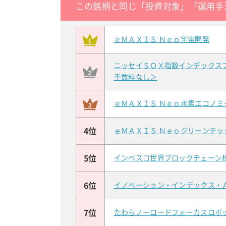
この銘柄と同じ「投資対象」「運用手
ｅＭＡＸＩＳ Ｎｅｏ宇宙開発
ニッセイＳＯＸ指数インデックス
手数料なし＞
ｅＭＡＸＩＳ Ｎｅｏ水素エコノミ
4位
ｅＭＡＸＩＳ Ｎｅｏクリーンテッ
5位
インベスコ世界ブロックチェーン
6位
イノベーション・インデックス・
7位
たわらノーロードフォーカスロボ