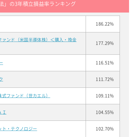
法」の3年積立損益率ランキング
186.22%
ファンド（米国半導体株）＜購入・換金
177.29%
ー
116.51%
ク
111.72%
株式ファンド（世カエル）
109.11%
ＡＩ
104.55%
ット・テクノロジー
102.70%