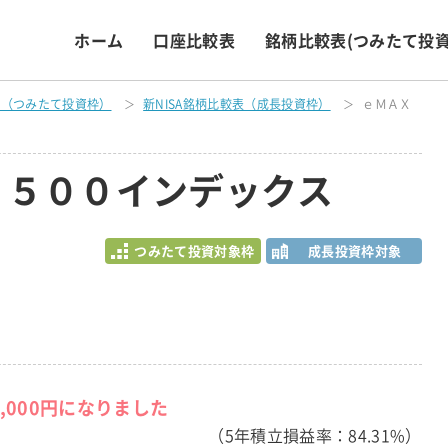
ホーム
口座比較表
銘柄比較表
(つみたて投資
表（つみたて投資枠）
新NISA銘柄比較表（成長投資枠）
ｅＭＡＸ
Ｐ５００インデックス
つみたて投資対象枠
成長投資枠対象
2,000円になりました
（5年積立損益率：84.31%）