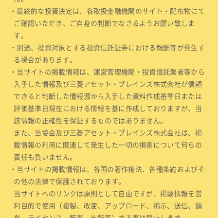
・最終的な投資決定は、各取扱金融機関のサイト・配布物にて
ご確認いただき、ご自身の判断でなさるようお願い致しま
す。
・別途、投資対象とする投資信託証券における報酬等が発生す
る場合があります。
・当サイトの掲載情報は、運営管理機関・投資信託業者等から
入手した情報及び三菱アセット・ブレインズ株式会社が信頼
できると判断した情報源から入手した資料作成基準日または
評価基準日現在における情報を基に作成しておりますが、当
該情報の正確性を保証するものではありません。
また、当協会及び三菱アセット・ブレインズ株式会社は、掲
載情報の利用に関連して発生した一切の損害について何らの
責任も負いません。
・当サイトの掲載情報は、各国の著作権法、各種条約およびそ
の他の法律で保護されております。
当サイトへのリンクは原則として自由ですが、掲載情報を営
利目的で使用（複製、改変、アップロード、掲示、送信、頒
布、ライセンス、販売、出版等）する事は禁止します。