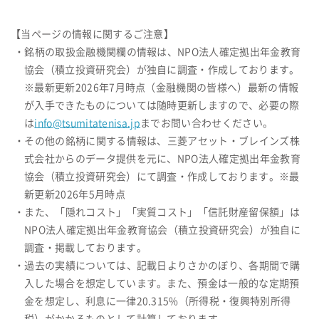
【当ページの情報に関するご注意】
・銘柄の取扱金融機関欄の情報は、NPO法人確定拠出年金教育
協会（積立投資研究会）が独自に調査・作成しております。
※最新更新2026年7月時点（金融機関の皆様へ）最新の情報
が入手できたものについては随時更新しますので、必要の際
は
info@tsumitatenisa.jp
までお問い合わせください。
・その他の銘柄に関する情報は、三菱アセット・ブレインズ株
式会社からのデータ提供を元に、NPO法人確定拠出年金教育
協会（積立投資研究会）にて調査・作成しております。※最
新更新2026年5月時点
・また、「隠れコスト」「実質コスト」「信託財産留保額」は
NPO法人確定拠出年金教育協会（積立投資研究会）が独自に
調査・掲載しております。
・過去の実績については、記載日よりさかのぼり、各期間で購
入した場合を想定しています。また、預金は一般的な定期預
金を想定し、利息に一律20.315%（所得税・復興特別所得