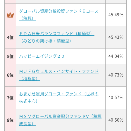
グローバル資産分散投資ファンドＥコース
45.49%
（積極）
ＦＤＡ日米バランスファンド（積極型）
4位
45.43%
（みどりの架け橋・積極型）
5位
ハッピーエイジング２０
44.04%
ＭＵＦＧウェルス・インサイト・ファンド
6位
40.73%
（積極型）
おまかせ運用グロース・ファンド（世界の
7位
40.57%
株式中心）
ＭＳＶグローバル資産配分ファンドⅤ（積極
8位
40.56%
成長型）