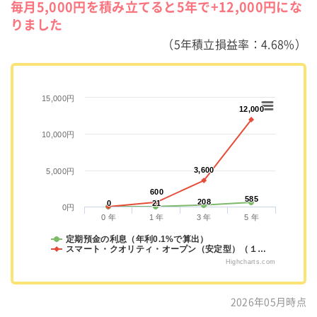
毎月5,000円を積み立てると5年で+12,000円にな
りました
（5年積立損益率：4.68%）
15,000円
12,000
12,000
10,000円
3,600
3,600
5,000円
600
600
585
585
208
208
0
0
21
21
0円
0 年
1 年
3 年
5 年
定期預金の利息（年利0.1%で算出）
スマート・クオリティ・オープン（安定型）（１…
Highcharts.com
2026年05月時点