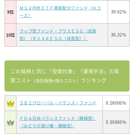
ＭＳＶ内外ＥＴＦ資産配分ファンド（Ｈコ
9位
39.62%
ース）
ラップ型ファンド・プラスＥＳＧ（成長
10位
36.32%
型）（Ｒ２４６ＥＳＧ（成長型））
この銘柄と同じ「投資対象」「運用手法」の実
質コスト
ランキング
（信託報酬+隠れコスト）
ＳＢＩグローバル・バランス・ファンド
0.28000%
ＦＤＡ日米バランスファンド（積極型）
0.39800%
（みどりの架け橋・積極型）