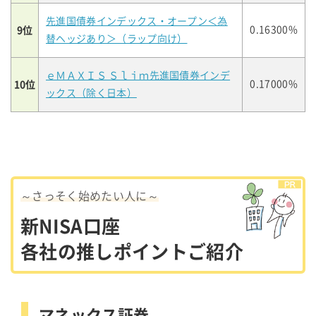
先進国債券インデックス・オープン＜為
9位
0.16300%
替ヘッジあり＞（ラップ向け）
ｅＭＡＸＩＳ Ｓｌｉｍ先進国債券インデ
10位
0.17000%
ックス（除く日本）
～さっそく始めたい人に～
新NISA口座
各社の推しポイントご紹介
マネックス証券