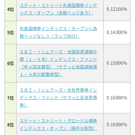
ステート・ストリート先進国債券インデ
4位
0.12100%
ックス・オープン（為替ヘッジあり）
先進国債券インデックス・オープン＜為
5位
0.14300%
替ヘッジなし＞（ラップ向け）
ＳＢＩ・ｉシェアーズ・米国投資適格社
債（１－５年）インデックス・ファンド
6位
0.15000%
（年４回決算型）（サクっと米国適格債
１－５年分配重視型）
ＳＢＩ・ｉシェアーズ・全世界債券イン
7位
デックス・ファンド（サクっと全世界債
0.16000%
券）
ステート・ストリート・グローバル債券
8位
0.16000%
インデックス・オープン（隔月分配型）