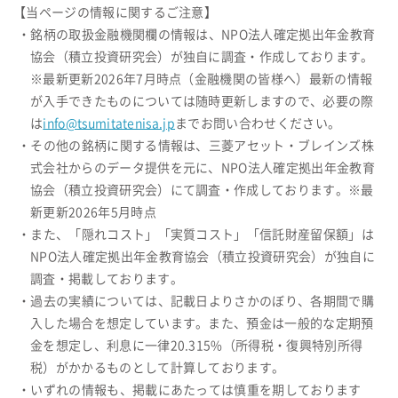
【当ページの情報に関するご注意】
・銘柄の取扱金融機関欄の情報は、NPO法人確定拠出年金教育
協会（積立投資研究会）が独自に調査・作成しております。
※最新更新2026年7月時点（金融機関の皆様へ）最新の情報
が入手できたものについては随時更新しますので、必要の際
は
info@tsumitatenisa.jp
までお問い合わせください。
・その他の銘柄に関する情報は、三菱アセット・ブレインズ株
式会社からのデータ提供を元に、NPO法人確定拠出年金教育
協会（積立投資研究会）にて調査・作成しております。※最
新更新2026年5月時点
・また、「隠れコスト」「実質コスト」「信託財産留保額」は
NPO法人確定拠出年金教育協会（積立投資研究会）が独自に
調査・掲載しております。
・過去の実績については、記載日よりさかのぼり、各期間で購
入した場合を想定しています。また、預金は一般的な定期預
金を想定し、利息に一律20.315%（所得税・復興特別所得
税）がかかるものとして計算しております。
・いずれの情報も、掲載にあたっては慎重を期しております