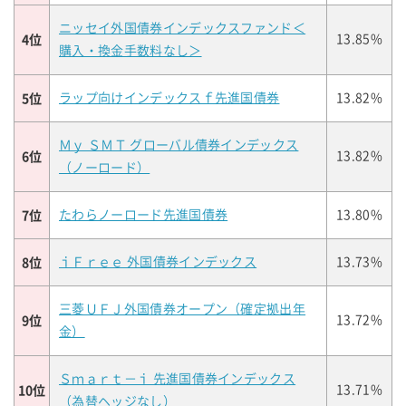
ニッセイ外国債券インデックスファンド＜
4位
13.85%
購入・換金手数料なし＞
5位
ラップ向けインデックスｆ先進国債券
13.82%
Ｍｙ ＳＭＴ グローバル債券インデックス
6位
13.82%
（ノーロード）
7位
たわらノーロード先進国債券
13.80%
8位
ｉＦｒｅｅ 外国債券インデックス
13.73%
三菱ＵＦＪ外国債券オープン（確定拠出年
9位
13.72%
金）
Ｓｍａｒｔ－ｉ 先進国債券インデックス
10位
13.71%
（為替ヘッジなし）