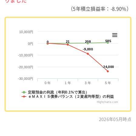
りました
（5年積立損益率：-8.90%）
10,000円
585
585
21
21
208
208
0
0
0円
-9,000
-9,000
-10,000円
-24,000
-24,000
-20,000円
-30,000円
0 年
1 年
3 年
5 年
定期預金の利息（年利0.1%で算出）
ｅＭＡＸＩＳ債券バランス（２資産均等型）の利益
Highcharts.com
2026年05月時点