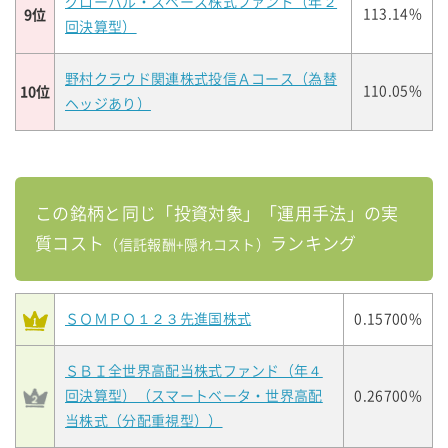
グローバル・スペース株式ファンド（年２
9位
113.14%
回決算型）
野村クラウド関連株式投信Ａコース（為替
10位
110.05%
ヘッジあり）
この銘柄と同じ「投資対象」「運用手法」の実
質コスト
ランキング
（信託報酬+隠れコスト）
ＳＯＭＰＯ１２３先進国株式
0.15700%
ＳＢＩ全世界高配当株式ファンド（年４
回決算型）（スマートベータ・世界高配
0.26700%
当株式（分配重視型））