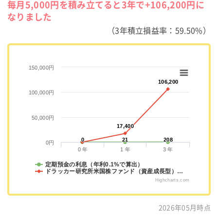
毎月5,000円を積み立てると3年で+106,200円に
なりました
（3年積立損益率：59.50%）
150,000円
106,200
106,200
100,000円
50,000円
17,400
17,400
0
0
21
21
208
208
0円
0 年
1 年
3 年
定期預金の利息（年利0.1%で算出）
ドラッカー研究所米国株ファンド（資産成長型）…
Highcharts.com
2026年05月時点