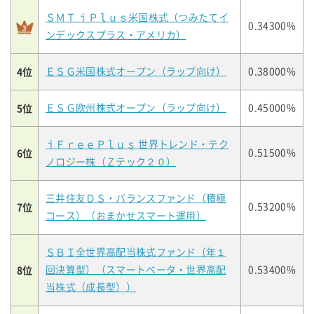
ＳＭＴ ｉＰｌｕｓ米国株式（つみたてイ
0.34300%
ンデックスプラス・アメリカ）
4位
ＥＳＧ米国株式オープン（ラップ向け）
0.38000%
5位
ＥＳＧ欧州株式オープン（ラップ向け）
0.45000%
ｉＦｒｅｅＰｌｕｓ 世界トレンド・テク
6位
0.51500%
ノロジー株（Ｚテック２０）
三井住友ＤＳ・バランスファンド（積極
7位
0.53200%
コース）（おまかせスマート運用）
ＳＢＩ全世界高配当株式ファンド（年１
8位
回決算型）（スマートベータ・世界高配
0.53400%
当株式（成長型））