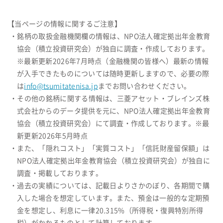
【当ページの情報に関するご注意】
・銘柄の取扱金融機関欄の情報は、NPO法人確定拠出年金教育
協会（積立投資研究会）が独自に調査・作成しております。
※最新更新2026年7月時点（金融機関の皆様へ）最新の情報
が入手できたものについては随時更新しますので、必要の際
は
info@tsumitatenisa.jp
までお問い合わせください。
・その他の銘柄に関する情報は、三菱アセット・ブレインズ株
式会社からのデータ提供を元に、NPO法人確定拠出年金教育
協会（積立投資研究会）にて調査・作成しております。※最
新更新2026年5月時点
・また、「隠れコスト」「実質コスト」「信託財産留保額」は
NPO法人確定拠出年金教育協会（積立投資研究会）が独自に
調査・掲載しております。
・過去の実績については、記載日よりさかのぼり、各期間で購
入した場合を想定しています。また、預金は一般的な定期預
金を想定し、利息に一律20.315%（所得税・復興特別所得