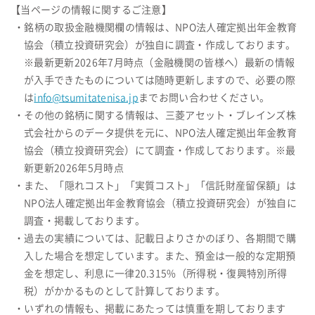
【当ページの情報に関するご注意】
・銘柄の取扱金融機関欄の情報は、NPO法人確定拠出年金教育
協会（積立投資研究会）が独自に調査・作成しております。
※最新更新2026年7月時点（金融機関の皆様へ）最新の情報
が入手できたものについては随時更新しますので、必要の際
は
info@tsumitatenisa.jp
までお問い合わせください。
・その他の銘柄に関する情報は、三菱アセット・ブレインズ株
式会社からのデータ提供を元に、NPO法人確定拠出年金教育
協会（積立投資研究会）にて調査・作成しております。※最
新更新2026年5月時点
・また、「隠れコスト」「実質コスト」「信託財産留保額」は
NPO法人確定拠出年金教育協会（積立投資研究会）が独自に
調査・掲載しております。
・過去の実績については、記載日よりさかのぼり、各期間で購
入した場合を想定しています。また、預金は一般的な定期預
金を想定し、利息に一律20.315%（所得税・復興特別所得
税）がかかるものとして計算しております。
・いずれの情報も、掲載にあたっては慎重を期しております