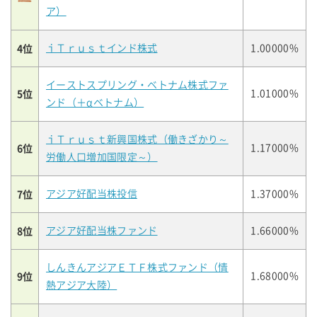
ア）
4位
ｉＴｒｕｓｔインド株式
1.00000%
イーストスプリング・ベトナム株式ファ
5位
1.01000%
ンド（＋αベトナム）
ｉＴｒｕｓｔ新興国株式（働きざかり～
6位
1.17000%
労働人口増加国限定～）
7位
アジア好配当株投信
1.37000%
8位
アジア好配当株ファンド
1.66000%
しんきんアジアＥＴＦ株式ファンド（情
9位
1.68000%
熱アジア大陸）