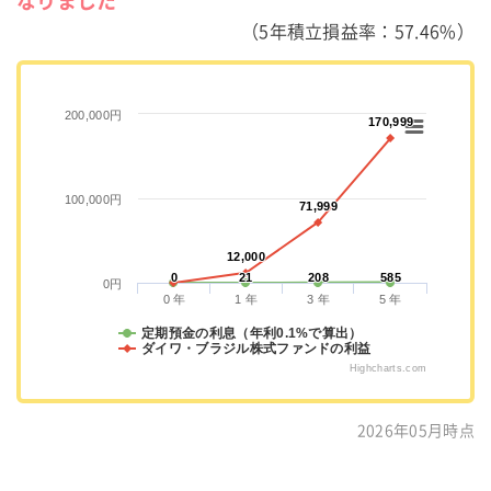
なりました
（5年積立損益率：57.46%）
200,000円
170,999
170,999
100,000円
71,999
71,999
12,000
12,000
0
0
21
21
208
208
585
585
0円
0 年
1 年
3 年
5 年
定期預金の利息（年利0.1%で算出）
ダイワ・ブラジル株式ファンドの利益
Highcharts.com
2026年05月時点