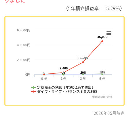
りました
（5年積立損益率：15.29%）
60,000円
45,000
45,000
40,000円
16,200
16,200
20,000円
2,400
2,400
585
585
208
208
0
0
21
21
0円
0 年
1 年
3 年
5 年
定期預金の利息（年利0.1%で算出）
ダイワ・ライフ・バランス３０の利益
Highcharts.com
2026年05月時点