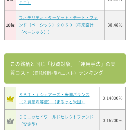
ＩＴ）
フィデリティ・ターゲット・デート・ファ
10位
ンド（ベーシック）２０５０（将来設計
38.48%
（ベーシック））
この銘柄と同じ「投資対象」「運用手法」の実
質コスト
ランキング
（信託報酬+隠れコスト）
ＳＢＩ・ｉシェアーズ・米国バランス
0.14000%
（２資産均等型）（まるっと米国）
ＤＣニッセイワールドセレクトファンド
0.16200%
（安定型）