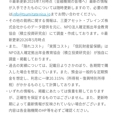
※最新更新2026年7月時点（金融機関の皆様へ）最新の情報
が入手できたものについては随時更新しますので、必要の際
は
info@tsumitatenisa.jp
までお問い合わせください。
・その他の銘柄に関する情報は、三菱アセット・ブレインズ株
式会社からのデータ提供を元に、NPO法人確定拠出年金教育
協会（積立投資研究会）にて調査・作成しております。※最
新更新2026年5月時点
・また、「隠れコスト」「実質コスト」「信託財産留保額」は
NPO法人確定拠出年金教育協会（積立投資研究会）が独自に
調査・掲載しております。
・過去の実績については、記載日よりさかのぼり、各期間で購
入した場合を想定しています。また、預金は一般的な定期預
金を想定し、利息に一律20.315%（所得税・復興特別所得
税）がかかるものとして計算しております。
・いずれの情報も、掲載にあたっては慎重を期しております
が、正確性を保証するものではございません。また、更新時
期によって最新情報が反映されていない場合がございます。
内容は各金融機関のHP等を必ずご確認ください。