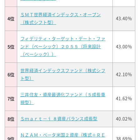
ＳＭＴ世界経済インデックス・オープン
4位
43.40%
（株式シフト型）
フィデリティ・ターゲット・デート・ファ
5位
ンド（ベーシック）２０５５（将来設計
43.00%
（ベーシック））
世界経済インデックスファンド（株式シフ
6位
42.10%
ト型）
三井住友・資産最適化ファンド（５成長重
7位
41.62%
視型）
8位
Ｓｍａｒｔ－ｉ ８資産バランス成長型
40.02%
ＮＺＡＭ・ベータ米国２資産（株式＋ＲＥ
9位
38.69%