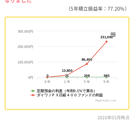
なりました
（5年積立損益率：77.20%）
300,000円
231,000
231,000
200,000円
86,400
86,400
100,000円
13,800
13,800
0
0
21
21
208
208
585
585
0円
0 年
1 年
3 年
5 年
定期預金の利息（年利0.1%で算出）
ダイワＪＰＸ日経４００ファンドの利益
Highcharts.com
2026年05月時点