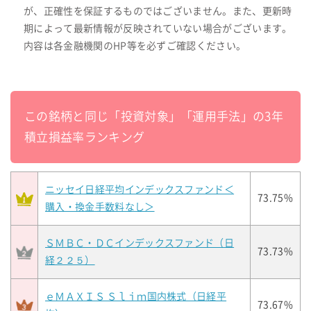
が、正確性を保証するものではございません。また、更新時
期によって最新情報が反映されていない場合がございます。
内容は各金融機関のHP等を必ずご確認ください。
この銘柄と同じ「投資対象」「運用手法」の3年
積立損益率ランキング
ニッセイ日経平均インデックスファンド＜
73.75%
購入・換金手数料なし＞
ＳＭＢＣ・ＤＣインデックスファンド（日
73.73%
経２２５）
ｅＭＡＸＩＳ Ｓｌｉｍ国内株式（日経平
73.67%