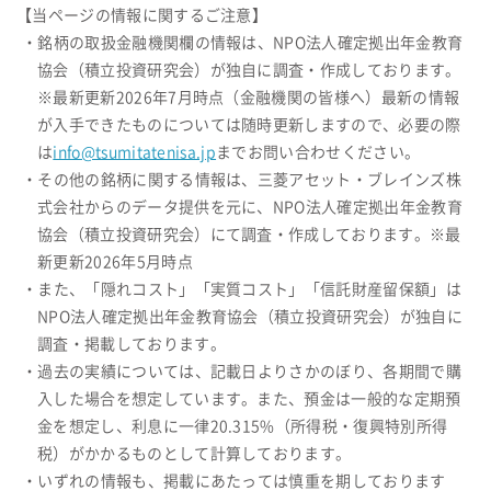
【当ページの情報に関するご注意】
・銘柄の取扱金融機関欄の情報は、NPO法人確定拠出年金教育
協会（積立投資研究会）が独自に調査・作成しております。
※最新更新2026年7月時点（金融機関の皆様へ）最新の情報
が入手できたものについては随時更新しますので、必要の際
は
info@tsumitatenisa.jp
までお問い合わせください。
・その他の銘柄に関する情報は、三菱アセット・ブレインズ株
式会社からのデータ提供を元に、NPO法人確定拠出年金教育
協会（積立投資研究会）にて調査・作成しております。※最
新更新2026年5月時点
・また、「隠れコスト」「実質コスト」「信託財産留保額」は
NPO法人確定拠出年金教育協会（積立投資研究会）が独自に
調査・掲載しております。
・過去の実績については、記載日よりさかのぼり、各期間で購
入した場合を想定しています。また、預金は一般的な定期預
金を想定し、利息に一律20.315%（所得税・復興特別所得
税）がかかるものとして計算しております。
・いずれの情報も、掲載にあたっては慎重を期しております