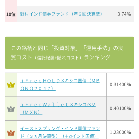
10位
野村インド債券ファンド（年２回決算型）
3.74%
この銘柄と同じ「投資対象」「運用手法」の実
質コスト
ランキング
（信託報酬+隠れコスト）
ｉＦｒｅｅＨＯＬＤメキシコ国債（ＭＢ
0.31400%
ＯＮＯ２０４７）
ｉＦｒｅｅＷａｌｌｅｔメキシコペソ
0.40100%
（ＭＸＮ）
イーストスプリング・インド国債ファン
1.23000%
ド（３ヵ月決算型）（＋αインド国債）