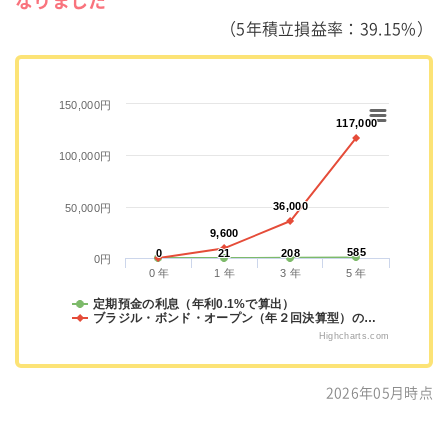
なりました
（5年積立損益率：39.15%）
150,000円
117,000
117,000
100,000円
36,000
36,000
50,000円
9,600
9,600
585
585
0
0
21
21
208
208
0円
0 年
1 年
3 年
5 年
定期預金の利息（年利0.1%で算出）
ブラジル・ボンド・オープン（年２回決算型）の…
Highcharts.com
2026年05月時点