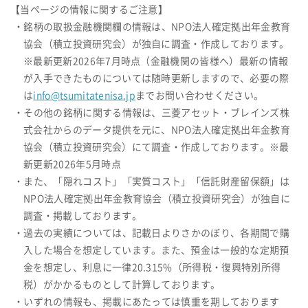
【当ページの情報に関するご注意】
・銘柄の取扱金融機関欄の情報は、NPO法人確定拠出年金教育
協会（積立投資研究会）が独自に調査・作成しております。
※最新更新2026年7月時点（金融機関の皆様へ）最新の情報
が入手できたものについては随時更新しますので、必要の際
は
info@tsumitatenisa.jp
までお問い合わせください。
・その他の銘柄に関する情報は、三菱アセット・ブレインズ株
式会社からのデータ提供を元に、NPO法人確定拠出年金教育
協会（積立投資研究会）にて調査・作成しております。※最
新更新2026年5月時点
・また、「隠れコスト」「実質コスト」「信託財産留保額」は
NPO法人確定拠出年金教育協会（積立投資研究会）が独自に
調査・掲載しております。
・過去の実績については、記載日よりさかのぼり、各期間で購
入した場合を想定しています。また、預金は一般的な定期預
金を想定し、利息に一律20.315%（所得税・復興特別所得
税）がかかるものとして計算しております。
・いずれの情報も、掲載にあたっては慎重を期しております