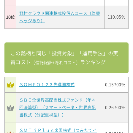
野村クラウド関連株式投信Ａコース（為替
10位
110.05%
ヘッジあり）
この銘柄と同じ「投資対象」「運用手法」の実
質コスト
ランキング
（信託報酬+隠れコスト）
ＳＯＭＰＯ１２３先進国株式
0.15700%
ＳＢＩ全世界高配当株式ファンド（年４
回決算型）（スマートベータ・世界高配
0.26700%
当株式（分配重視型））
ＳＭＴ ｉＰｌｕｓ米国株式（つみたてイ