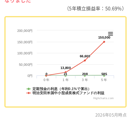
なりました
（5年積立損益率：50.69%）
200,000円
150,000
150,000
150,000円
100,000円
66,600
66,600
50,000円
13,800
13,800
0
0
21
21
208
208
585
585
0円
0 年
1 年
3 年
5 年
定期預金の利息（年利0.1%で算出）
明治安田米国中小型成長株式ファンドの利益
Highcharts.com
2026年05月時点