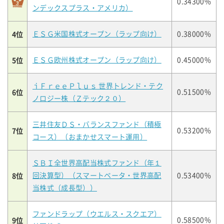
0.34300%
ンデックスプラス・アメリカ）
4位
ＥＳＧ米国株式オープン（ラップ向け）
0.38000%
5位
ＥＳＧ欧州株式オープン（ラップ向け）
0.45000%
ｉＦｒｅｅＰｌｕｓ 世界トレンド・テク
6位
0.51500%
ノロジー株（Ｚテック２０）
三井住友ＤＳ・バランスファンド（積極
7位
0.53200%
コース）（おまかせスマート運用）
ＳＢＩ全世界高配当株式ファンド（年１
8位
回決算型）（スマートベータ・世界高配
0.53400%
当株式（成長型））
ファンドラップ（ウエルス・スクエア）
9位
0.58500%