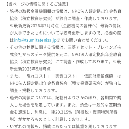
【当ページの情報に関するご注意】
・銘柄の取扱金融機関欄の情報は、NPO法人確定拠出年金教育
協会（積立投資研究会）が独自に調査・作成しております。
※最新更新2026年7月時点（金融機関の皆様へ）最新の情報
が入手できたものについては随時更新しますので、必要の際
は
info@tsumitatenisa.jp
までお問い合わせください。
・その他の銘柄に関する情報は、三菱アセット・ブレインズ株
式会社からのデータ提供を元に、NPO法人確定拠出年金教育
協会（積立投資研究会）にて調査・作成しております。※最
新更新2026年5月時点
・また、「隠れコスト」「実質コスト」「信託財産留保額」は
NPO法人確定拠出年金教育協会（積立投資研究会）が独自に
調査・掲載しております。
・過去の実績については、記載日よりさかのぼり、各期間で購
入した場合を想定しています。また、預金は一般的な定期預
金を想定し、利息に一律20.315%（所得税・復興特別所得
税）がかかるものとして計算しております。
・いずれの情報も、掲載にあたっては慎重を期しております