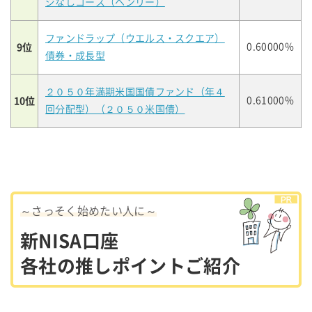
ジなしコース（ヘンリー）
ファンドラップ（ウエルス・スクエア）
9位
0.60000%
債券・成長型
２０５０年満期米国国債ファンド（年４
10位
0.61000%
回分配型）（２０５０米国債）
～さっそく始めたい人に～
新NISA口座
各社の推しポイントご紹介