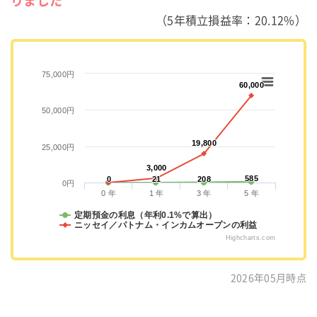
りました
（5年積立損益率：20.12%）
75,000円
60,000
60,000
50,000円
19,800
19,800
25,000円
3,000
3,000
585
585
0
0
21
21
208
208
0円
0 年
1 年
3 年
5 年
定期預金の利息（年利0.1%で算出）
ニッセイ／パトナム・インカムオープンの利益
Highcharts.com
2026年05月時点