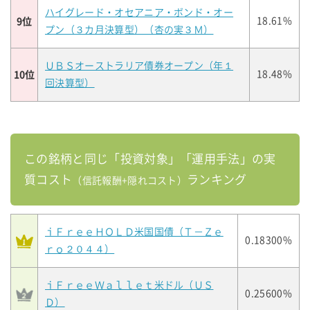
ハイグレード・オセアニア・ボンド・オー
9位
18.61%
プン（３カ月決算型）（杏の実３Ｍ）
ＵＢＳオーストラリア債券オープン（年１
10位
18.48%
回決算型）
この銘柄と同じ「投資対象」「運用手法」の実
質コスト
ランキング
（信託報酬+隠れコスト）
ｉＦｒｅｅＨＯＬＤ米国国債（Ｔ－Ｚｅ
0.18300%
ｒｏ２０４４）
ｉＦｒｅｅＷａｌｌｅｔ米ドル（ＵＳ
0.25600%
Ｄ）