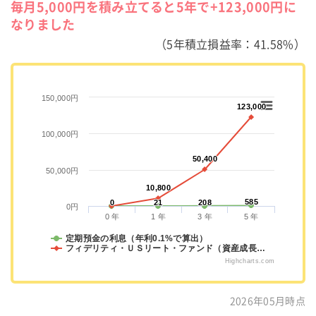
毎月5,000円を積み立てると5年で+123,000円に
なりました
（5年積立損益率：41.58%）
150,000円
123,000
123,000
100,000円
50,400
50,400
50,000円
10,800
10,800
585
585
0
0
21
21
208
208
0円
0 年
1 年
3 年
5 年
定期預金の利息（年利0.1%で算出）
フィデリティ・ＵＳリート・ファンド（資産成長…
Highcharts.com
2026年05月時点