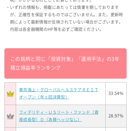
税）がかかるものとして計算しております。
・いずれの情報も、掲載にあたっては慎重を期しております
が、正確性を保証するものではございません。また、更新時
期によって最新情報が反映されていない場合がございます。
内容は各金融機関のHP等を必ずご確認ください。
この銘柄と同じ「投資対象」「運用手法」の3年
積立損益率ランキング
東京海上・グローバルヘルスケアＲＥＩＴ
33.54%
オープン（年１回決算型）
フィデリティ・ＵＳリート・ファンド（資
28.97%
産成長型）Ｄ（為替ヘッジなし）