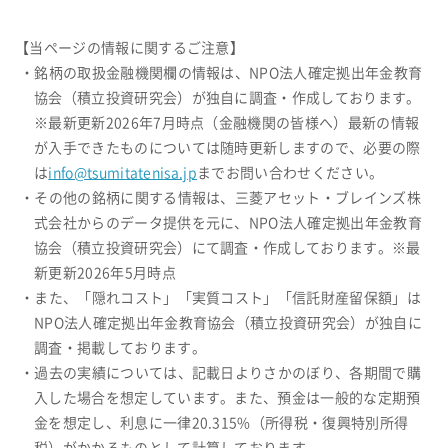
【当ページの情報に関するご注意】
・銘柄の取扱金融機関欄の情報は、NPO法人確定拠出年金教育
協会（積立投資研究会）が独自に調査・作成しております。
※最新更新2026年7月時点（金融機関の皆様へ）最新の情報
が入手できたものについては随時更新しますので、必要の際
は
info@tsumitatenisa.jp
までお問い合わせください。
・その他の銘柄に関する情報は、三菱アセット・ブレインズ株
式会社からのデータ提供を元に、NPO法人確定拠出年金教育
協会（積立投資研究会）にて調査・作成しております。※最
新更新2026年5月時点
・また、「隠れコスト」「実質コスト」「信託財産留保額」は
NPO法人確定拠出年金教育協会（積立投資研究会）が独自に
調査・掲載しております。
・過去の実績については、記載日よりさかのぼり、各期間で購
入した場合を想定しています。また、預金は一般的な定期預
金を想定し、利息に一律20.315%（所得税・復興特別所得