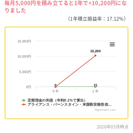
毎月5,000円を積み立てると1年で+10,200円にな
りました
（1年積立損益率：17.12%）
15,000円
10,200
10,200
10,000円
5,000円
0
0
21
21
0円
0 年
1 年
定期預金の利息（年利0.1%で算出）
アライアンス・バーンスタイン・米国割安株投信…
Highcharts.com
2026年05月時点