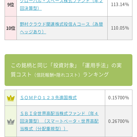
グローバル・スペース株式ファンド（年２
9位
113.14%
回決算型）
野村クラウド関連株式投信Ａコース（為替
10位
110.05%
ヘッジあり）
この銘柄と同じ「投資対象」「運用手法」の実
質コスト
ランキング
（信託報酬+隠れコスト）
ＳＯＭＰＯ１２３先進国株式
0.15700%
ＳＢＩ全世界高配当株式ファンド（年４
回決算型）（スマートベータ・世界高配
0.26700%
当株式（分配重視型））