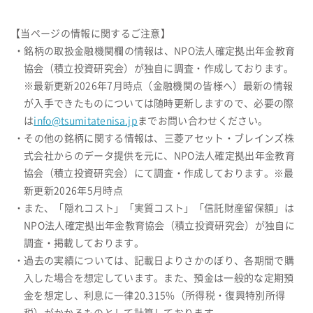
【当ページの情報に関するご注意】
・銘柄の取扱金融機関欄の情報は、NPO法人確定拠出年金教育
協会（積立投資研究会）が独自に調査・作成しております。
※最新更新2026年7月時点（金融機関の皆様へ）最新の情報
が入手できたものについては随時更新しますので、必要の際
は
info@tsumitatenisa.jp
までお問い合わせください。
・その他の銘柄に関する情報は、三菱アセット・ブレインズ株
式会社からのデータ提供を元に、NPO法人確定拠出年金教育
協会（積立投資研究会）にて調査・作成しております。※最
新更新2026年5月時点
・また、「隠れコスト」「実質コスト」「信託財産留保額」は
NPO法人確定拠出年金教育協会（積立投資研究会）が独自に
調査・掲載しております。
・過去の実績については、記載日よりさかのぼり、各期間で購
入した場合を想定しています。また、預金は一般的な定期預
金を想定し、利息に一律20.315%（所得税・復興特別所得