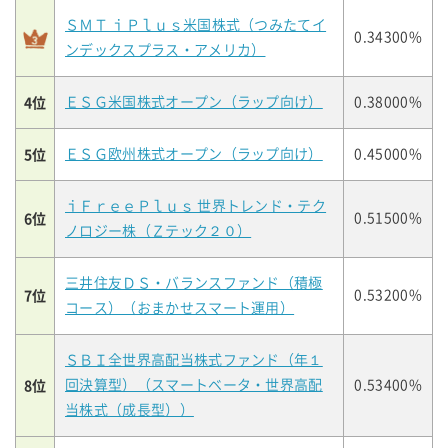
ＳＭＴ ｉＰｌｕｓ米国株式（つみたてイ
0.34300%
ンデックスプラス・アメリカ）
4位
ＥＳＧ米国株式オープン（ラップ向け）
0.38000%
5位
ＥＳＧ欧州株式オープン（ラップ向け）
0.45000%
ｉＦｒｅｅＰｌｕｓ 世界トレンド・テク
6位
0.51500%
ノロジー株（Ｚテック２０）
三井住友ＤＳ・バランスファンド（積極
7位
0.53200%
コース）（おまかせスマート運用）
ＳＢＩ全世界高配当株式ファンド（年１
8位
回決算型）（スマートベータ・世界高配
0.53400%
当株式（成長型））