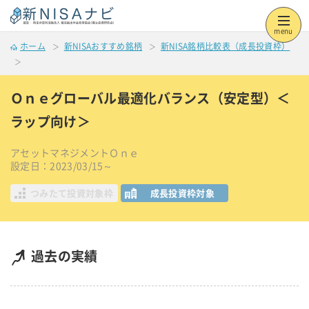
menu
ホーム
新NISAおすすめ銘柄
新NISA銘柄比較表（成長投資枠）
Ｏｎｅグローバル最適化バランス（安定型）＜
ラップ向け＞
アセットマネジメントＯｎｅ
設定日：2023/03/15～
つみたて投資対象枠
成長投資枠対象
過去の実績