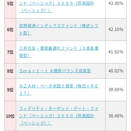
5位
ンド（ベーシック）２０５５（将来設計
43.00%
（ベーシック））
世界経済インデックスファンド（株式シフ
6位
42.10%
ト型）
三井住友・資産最適化ファンド（５成長重
7位
41.62%
視型）
8位
Ｓｍａｒｔ－ｉ ８資産バランス成長型
40.02%
ＮＺＡＭ・ベータ米国２資産（株式＋ＲＥ
9位
38.69%
ＩＴ）
フィデリティ・ターゲット・デート・ファ
10位
ンド（ベーシック）２０５０（将来設計
38.48%
（ベーシック））