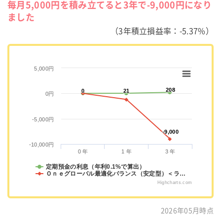
毎月5,000円を積み立てると3年で-9,000円になり
ました
（3年積立損益率：-5.37%）
5,000円
208
208
0
0
21
21
0円
-5,000円
-9,000
-9,000
-10,000円
0 年
1 年
3 年
定期預金の利息（年利0.1%で算出）
Ｏｎｅグローバル最適化バランス（安定型）＜ラ…
Highcharts.com
2026年05月時点