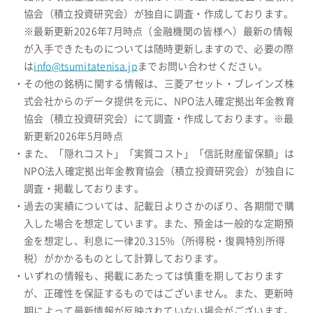
協会（積立投資研究会）が独自に調査・作成しております。
※最新更新2026年7月時点（金融機関の皆様へ）最新の情報
が入手できたものについては随時更新しますので、必要の際
は
info@tsumitatenisa.jp
までお問い合わせください。
・その他の銘柄に関する情報は、三菱アセット・ブレインズ株
式会社からのデータ提供を元に、NPO法人確定拠出年金教育
協会（積立投資研究会）にて調査・作成しております。※最
新更新2026年5月時点
・また、「隠れコスト」「実質コスト」「信託財産留保額」は
NPO法人確定拠出年金教育協会（積立投資研究会）が独自に
調査・掲載しております。
・過去の実績については、記載日よりさかのぼり、各期間で購
入した場合を想定しています。また、預金は一般的な定期預
金を想定し、利息に一律20.315%（所得税・復興特別所得
税）がかかるものとして計算しております。
・いずれの情報も、掲載にあたっては慎重を期しております
が、正確性を保証するものではございません。また、更新時
期によって最新情報が反映されていない場合がございます。