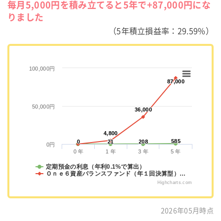
毎月5,000円を積み立てると5年で+87,000円にな
りました
（5年積立損益率：29.59%）
100,000円
87,000
87,000
50,000円
36,000
36,000
4,800
4,800
585
585
0
0
21
21
208
208
0円
0 年
1 年
3 年
5 年
定期預金の利息（年利0.1%で算出）
Ｏｎｅ６資産バランスファンド（年１回決算型）…
Highcharts.com
2026年05月時点