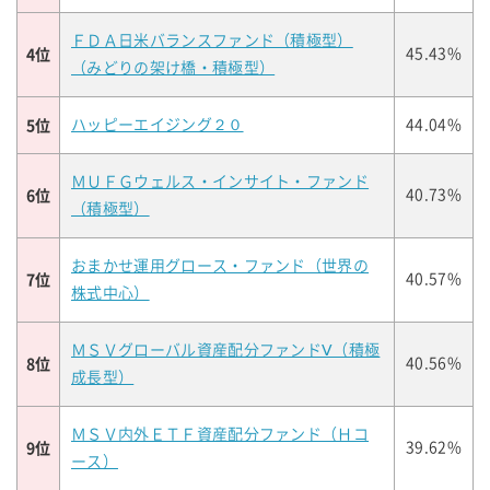
ＦＤＡ日米バランスファンド（積極型）
4位
45.43%
（みどりの架け橋・積極型）
5位
ハッピーエイジング２０
44.04%
ＭＵＦＧウェルス・インサイト・ファンド
6位
40.73%
（積極型）
おまかせ運用グロース・ファンド（世界の
7位
40.57%
株式中心）
ＭＳＶグローバル資産配分ファンドⅤ（積極
8位
40.56%
成長型）
ＭＳＶ内外ＥＴＦ資産配分ファンド（Ｈコ
9位
39.62%
ース）