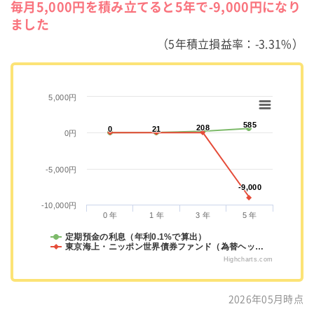
毎月5,000円を積み立てると5年で-9,000円になり
ました
（5年積立損益率：-3.31%）
5,000円
585
585
208
208
0
0
21
21
0円
-5,000円
-9,000
-9,000
-10,000円
0 年
1 年
3 年
5 年
定期預金の利息（年利0.1%で算出）
東京海上・ニッポン世界債券ファンド（為替ヘッ…
Highcharts.com
2026年05月時点