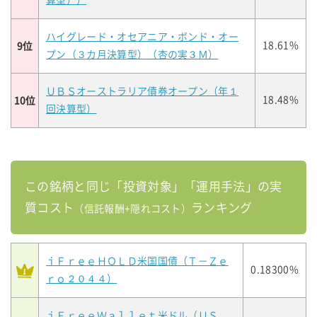
算型））
ハイグレード・オセアニア・ボンド・オー
9位
18.61%
プン（３カ月決算型）（杏の実３Ｍ）
ＵＢＳオーストラリア債券オープン（年１
10位
18.48%
回決算型）
この銘柄と同じ「投資対象」「運用手法」の実
質コスト
ランキング
（信託報酬+隠れコスト）
ｉＦｒｅｅＨＯＬＤ米国国債（Ｔ－Ｚｅ
0.18300%
ｒｏ２０４４）
ｉＦｒｅｅＷａｌｌｅｔ米ドル（ＵＳ