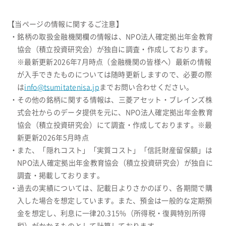
【当ページの情報に関するご注意】
・銘柄の取扱金融機関欄の情報は、NPO法人確定拠出年金教育
協会（積立投資研究会）が独自に調査・作成しております。
※最新更新2026年7月時点（金融機関の皆様へ）最新の情報
が入手できたものについては随時更新しますので、必要の際
は
info@tsumitatenisa.jp
までお問い合わせください。
・その他の銘柄に関する情報は、三菱アセット・ブレインズ株
式会社からのデータ提供を元に、NPO法人確定拠出年金教育
協会（積立投資研究会）にて調査・作成しております。※最
新更新2026年5月時点
・また、「隠れコスト」「実質コスト」「信託財産留保額」は
NPO法人確定拠出年金教育協会（積立投資研究会）が独自に
調査・掲載しております。
・過去の実績については、記載日よりさかのぼり、各期間で購
入した場合を想定しています。また、預金は一般的な定期預
金を想定し、利息に一律20.315%（所得税・復興特別所得