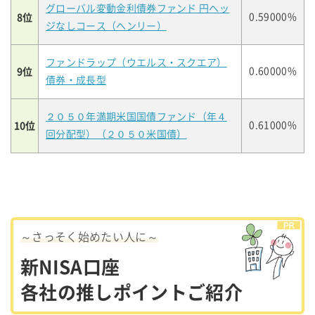
グローバル変動金利債券ファンド 円ヘッ
8位
0.59000%
ジなしコース（ヘンリー）
ファンドラップ（ウエルス・スクエア）
9位
0.60000%
債券・成長型
２０５０年満期米国国債ファンド（年４
10位
0.61000%
回分配型）（２０５０米国債）
～さっそく始めたい人に～
新NISA口座
各社の推しポイントご紹介