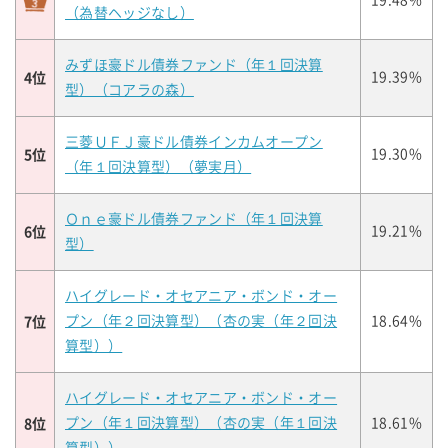
19.48%
（為替ヘッジなし）
みずほ豪ドル債券ファンド（年１回決算
4位
19.39%
型）（コアラの森）
三菱ＵＦＪ豪ドル債券インカムオープン
5位
19.30%
（年１回決算型）（夢実月）
Ｏｎｅ豪ドル債券ファンド（年１回決算
6位
19.21%
型）
ハイグレード・オセアニア・ボンド・オー
7位
プン（年２回決算型）（杏の実（年２回決
18.64%
算型））
ハイグレード・オセアニア・ボンド・オー
8位
プン（年１回決算型）（杏の実（年１回決
18.61%