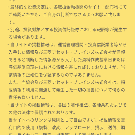
・最終的な投資決定は、各取扱金融機関のサイト・配布物にて
ご確認いただき、ご自身の判断でなさるようお願い致しま
す。
・別途、投資対象とする投資信託証券における報酬等が発生す
る場合があります。
・当サイトの掲載情報は、運営管理機関・投資信託業者等から
入手した情報及び三菱アセット・ブレインズ株式会社が信頼
できると判断した情報源から入手した資料作成基準日または
評価基準日現在における情報を基に作成しておりますが、当
該情報の正確性を保証するものではありません。
また、当協会及び三菱アセット・ブレインズ株式会社は、掲
載情報の利用に関連して発生した一切の損害について何らの
責任も負いません。
・当サイトの掲載情報は、各国の著作権法、各種条約およびそ
の他の法律で保護されております。
当サイトへのリンクは原則として自由ですが、掲載情報を営
利目的で使用（複製、改変、アップロード、掲示、送信、頒
布、ライセンス、販売、出版等）する事は禁止します。