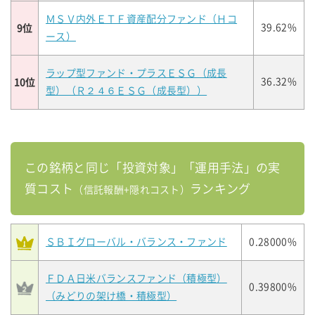
ＭＳＶ内外ＥＴＦ資産配分ファンド（Ｈコ
9位
39.62%
ース）
ラップ型ファンド・プラスＥＳＧ（成長
10位
36.32%
型）（Ｒ２４６ＥＳＧ（成長型））
この銘柄と同じ「投資対象」「運用手法」の実
質コスト
ランキング
（信託報酬+隠れコスト）
ＳＢＩグローバル・バランス・ファンド
0.28000%
ＦＤＡ日米バランスファンド（積極型）
0.39800%
（みどりの架け橋・積極型）