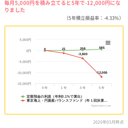
毎月5,000円を積み立てると5年で-12,000円にな
りました
（5年積立損益率：-4.33%）
5,000円
585
585
208
208
21
21
0
0
0円
-3,600
-3,600
-5,000円
-12,000
-12,000
-10,000円
-15,000円
0 年
1 年
3 年
5 年
定期預金の利息（年利0.1%で算出）
東京海上・円資産バランスファンド（年１回決算…
Highcharts.com
2026年05月時点