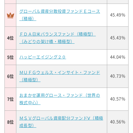
グローバル資産分散投資ファンドＥコース
45.49%
（積極）
ＦＤＡ日米バランスファンド（積極型）
4位
45.43%
（みどりの架け橋・積極型）
5位
ハッピーエイジング２０
44.04%
ＭＵＦＧウェルス・インサイト・ファンド
6位
40.73%
（積極型）
おまかせ運用グロース・ファンド（世界の
7位
40.57%
株式中心）
ＭＳＶグローバル資産配分ファンドⅤ（積極
8位
40.56%
成長型）