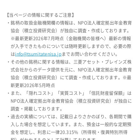
【当ページの情報に関するご注意】
・銘柄の取扱金融機関欄の情報は、NPO法人確定拠出年金教育
協会（積立投資研究会）が独自に調査・作成しております。
※最新更新2026年7月時点（金融機関の皆様へ）最新の情報
が入手できたものについては随時更新しますので、必要の際
は
info@tsumitatenisa.jp
までお問い合わせください。
・その他の銘柄に関する情報は、三菱アセット・ブレインズ株
式会社からのデータ提供を元に、NPO法人確定拠出年金教育
協会（積立投資研究会）にて調査・作成しております。※最
新更新2026年5月時点
・また、「隠れコスト」「実質コスト」「信託財産留保額」は
NPO法人確定拠出年金教育協会（積立投資研究会）が独自に
調査・掲載しております。
・過去の実績については、記載日よりさかのぼり、各期間で購
入した場合を想定しています。また、預金は一般的な定期預
金を想定し、利息に一律20.315%（所得税・復興特別所得