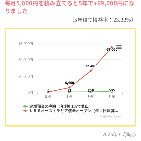
毎月5,000円を積み立てると5年で+69,000円にな
りました
（5年積立損益率：23.22%）
75,000円
69,000
69,000
50,000円
32,400
32,400
25,000円
6,600
6,600
585
585
0
0
21
21
208
208
0円
0 年
1 年
3 年
5 年
定期預金の利息（年利0.1%で算出）
ＵＢＳオーストラリア債券オープン（年１回決算…
Highcharts.com
2026年05月時点