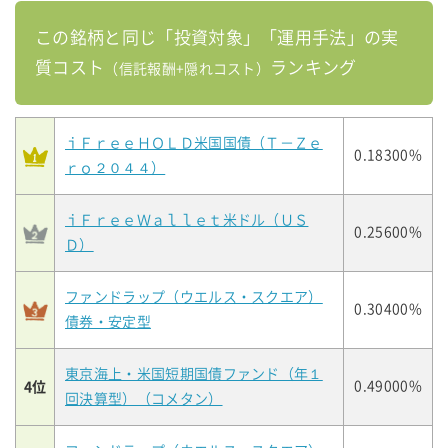
この銘柄と同じ「投資対象」「運用手法」の実
質コスト
ランキング
（信託報酬+隠れコスト）
ｉＦｒｅｅＨＯＬＤ米国国債（Ｔ－Ｚｅ
0.18300%
ｒｏ２０４４）
ｉＦｒｅｅＷａｌｌｅｔ米ドル（ＵＳ
0.25600%
Ｄ）
ファンドラップ（ウエルス・スクエア）
0.30400%
債券・安定型
東京海上・米国短期国債ファンド（年１
4位
0.49000%
回決算型）（コメタン）