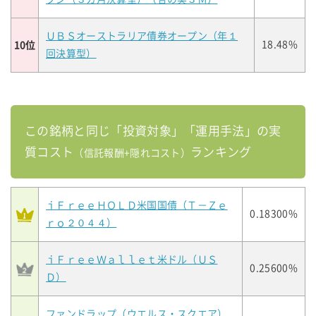
ＵＢＳオーストラリア債券オープン（年１
10位
18.48%
回決算型）
この銘柄と同じ「投資対象」「運用手法」の実
質コスト
ランキング
（信託報酬+隠れコスト）
ｉＦｒｅｅＨＯＬＤ米国国債（Ｔ－Ｚｅ
0.18300%
ｒｏ２０４４）
ｉＦｒｅｅＷａｌｌｅｔ米ドル（ＵＳ
0.25600%
Ｄ）
ファンドラップ（ウエルス・スクエア）