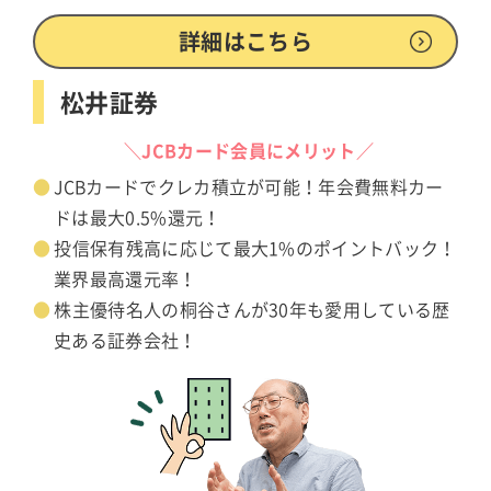
詳細はこちら
松井証券
＼JCBカード会員にメリット／
JCBカードでクレカ積立が可能！年会費無料カー
ドは最大0.5%還元！
投信保有残高に応じて最大1%のポイントバック！
業界最高還元率！
株主優待名人の桐谷さんが30年も愛用している歴
史ある証券会社！