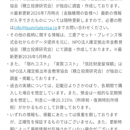
協会（積立投資研究会）が独自に調査・作成しております。
※最新更新2026年7月時点（金融機関の皆様へ）最新の情報
が入手できたものについては随時更新しますので、必要の際
は
info@tsumitatenisa.jp
までお問い合わせください。
・その他の銘柄に関する情報は、三菱アセット・ブレインズ株
式会社からのデータ提供を元に、NPO法人確定拠出年金教育
協会（積立投資研究会）にて調査・作成しております。※最
新更新2026年5月時点
・また、「隠れコスト」「実質コスト」「信託財産留保額」は
NPO法人確定拠出年金教育協会（積立投資研究会）が独自に
調査・掲載しております。
・過去の実績については、記載日よりさかのぼり、各期間で購
入した場合を想定しています。また、預金は一般的な定期預
金を想定し、利息に一律20.315%（所得税・復興特別所得
税）がかかるものとして計算しております。
・いずれの情報も、掲載にあたっては慎重を期しております
が、正確性を保証するものではございません。また、更新時
期によって最新情報が反映されていない場合がございます。