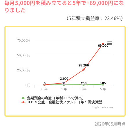
毎月5,000円を積み立てると5年で+69,000円にな
りました
（5年積立損益率：23.46%）
75,000円
69,000
69,000
50,000円
25,200
25,200
25,000円
3,000
3,000
585
585
0
0
21
21
208
208
0円
0 年
1 年
3 年
5 年
定期預金の利息（年利0.1%で算出）
ＵＢＳ公益・金融社債ファンド（年１回決算型・…
Highcharts.com
2026年05月時点