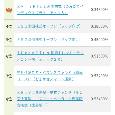
ＳＭＴ ｉＰｌｕｓ米国株式（つみたてイ
0.34300%
ンデックスプラス・アメリカ）
4位
ＥＳＧ米国株式オープン（ラップ向け）
0.38000%
5位
ＥＳＧ欧州株式オープン（ラップ向け）
0.45000%
ｉＦｒｅｅＰｌｕｓ 世界トレンド・テク
6位
0.51500%
ノロジー株（Ｚテック２０）
三井住友ＤＳ・バランスファンド（積極
7位
0.53200%
コース）（おまかせスマート運用）
ＳＢＩ全世界高配当株式ファンド（年１
8位
回決算型）（スマートベータ・世界高配
0.53400%
当株式（成長型））