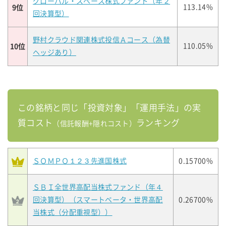
グローバル・スペース株式ファンド（年２
9位
113.14%
回決算型）
野村クラウド関連株式投信Ａコース（為替
10位
110.05%
ヘッジあり）
この銘柄と同じ「投資対象」「運用手法」の実
質コスト
ランキング
（信託報酬+隠れコスト）
ＳＯＭＰＯ１２３先進国株式
0.15700%
ＳＢＩ全世界高配当株式ファンド（年４
回決算型）（スマートベータ・世界高配
0.26700%
当株式（分配重視型））