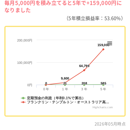
毎月5,000円を積み立てると5年で+159,000円に
なりました
（5年積立損益率：53.60%）
200,000円
159,000
159,000
100,000円
64,799
64,799
9,600
9,600
0
0
21
21
208
208
585
585
0円
0 年
1 年
3 年
5 年
定期預金の利息（年利0.1%で算出）
フランクリン・テンプルトン・オーストラリア高…
Highcharts.com
2026年05月時点