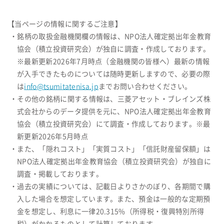
【当ページの情報に関するご注意】
・銘柄の取扱金融機関欄の情報は、NPO法人確定拠出年金教育
協会（積立投資研究会）が独自に調査・作成しております。
※最新更新2026年7月時点（金融機関の皆様へ）最新の情報
が入手できたものについては随時更新しますので、必要の際
は
info@tsumitatenisa.jp
までお問い合わせください。
・その他の銘柄に関する情報は、三菱アセット・ブレインズ株
式会社からのデータ提供を元に、NPO法人確定拠出年金教育
協会（積立投資研究会）にて調査・作成しております。※最
新更新2026年5月時点
・また、「隠れコスト」「実質コスト」「信託財産留保額」は
NPO法人確定拠出年金教育協会（積立投資研究会）が独自に
調査・掲載しております。
・過去の実績については、記載日よりさかのぼり、各期間で購
入した場合を想定しています。また、預金は一般的な定期預
金を想定し、利息に一律20.315%（所得税・復興特別所得