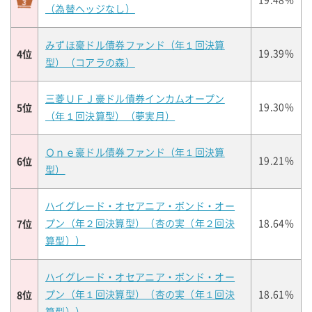
19.48%
（為替ヘッジなし）
みずほ豪ドル債券ファンド（年１回決算
4位
19.39%
型）（コアラの森）
三菱ＵＦＪ豪ドル債券インカムオープン
5位
19.30%
（年１回決算型）（夢実月）
Ｏｎｅ豪ドル債券ファンド（年１回決算
6位
19.21%
型）
ハイグレード・オセアニア・ボンド・オー
7位
プン（年２回決算型）（杏の実（年２回決
18.64%
算型））
ハイグレード・オセアニア・ボンド・オー
8位
プン（年１回決算型）（杏の実（年１回決
18.61%