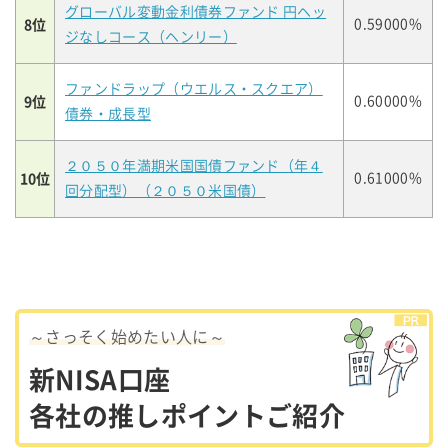
グローバル変動金利債券ファンド 円ヘッ
8位
0.59000%
ジなしコース（ヘンリー）
ファンドラップ（ウエルス・スクエア）
9位
0.60000%
債券・成長型
２０５０年満期米国国債ファンド（年４
10位
0.61000%
回分配型）（２０５０米国債）
～さっそく始めたい人に～
新NISA口座
各社の推しポイントご紹介