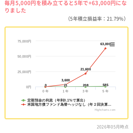
毎月5,000円を積み立てると5年で+63,000円にな
りました
（5年積立損益率：21.79%）
75,000円
63,000
63,000
50,000円
21,600
21,600
25,000円
3,600
3,600
585
585
0
0
21
21
208
208
0円
0 年
1 年
3 年
5 年
定期預金の利息（年利0.1%で算出）
米国地方債ファンド為替ヘッジなし（年２回決算…
Highcharts.com
2026年05月時点