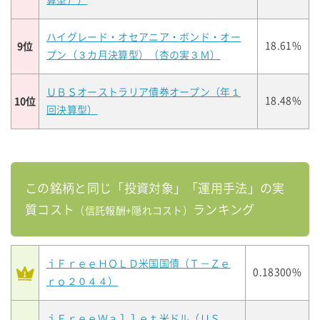
算型））
ハイグレード・オセアニア・ボンド・オー
9位
18.61%
プン（３カ月決算型）（杏の実３Ｍ）
ＵＢＳオーストラリア債券オープン（年１
10位
18.48%
回決算型）
この銘柄と同じ「投資対象」「運用手法」の実
質コスト
ランキング
（信託報酬+隠れコスト）
ｉＦｒｅｅＨＯＬＤ米国国債（Ｔ－Ｚｅ
0.18300%
ｒｏ２０４４）
ｉＦｒｅｅＷａｌｌｅｔ米ドル（ＵＳ