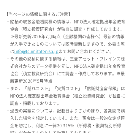
【当ページの情報に関するご注意】
・銘柄の取扱金融機関欄の情報は、NPO法人確定拠出年金教育
協会（積立投資研究会）が独自に調査・作成しております。
※最新更新2026年7月時点（金融機関の皆様へ）最新の情報
が入手できたものについては随時更新しますので、必要の際
は
info@tsumitatenisa.jp
までお問い合わせください。
・その他の銘柄に関する情報は、三菱アセット・ブレインズ株
式会社からのデータ提供を元に、NPO法人確定拠出年金教育
協会（積立投資研究会）にて調査・作成しております。※最
新更新2026年5月時点
・また、「隠れコスト」「実質コスト」「信託財産留保額」は
NPO法人確定拠出年金教育協会（積立投資研究会）が独自に
調査・掲載しております。
・過去の実績については、記載日よりさかのぼり、各期間で購
入した場合を想定しています。また、預金は一般的な定期預
金を想定し、利息に一律20.315%（所得税・復興特別所得