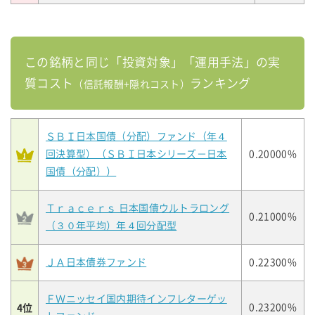
この銘柄と同じ「投資対象」「運用手法」の実
質コスト
ランキング
（信託報酬+隠れコスト）
ＳＢＩ日本国債（分配）ファンド（年４
回決算型）（ＳＢＩ日本シリーズ－日本
0.20000%
国債（分配））
Ｔｒａｃｅｒｓ 日本国債ウルトラロング
0.21000%
（３０年平均）年４回分配型
ＪＡ日本債券ファンド
0.22300%
ＦＷニッセイ国内期待インフレターゲッ
4位
0.23200%