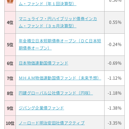
0.56%
ム・ファンド（年１回決算型）
マニュライフ・円ハイブリッド債券インカ
4位
0.55%
ム・ファンド（３ヵ月決算型）
年金積立日本短期債券オープン（ＤＣ日本短
5位
-0.24%
期債券オープン）
6位
日本物価連動国債ファンド
-0.69%
7位
ＭＨＡＭ物価連動国債ファンド（未来予想）
-1.12%
8位
円建グローバル公社債ファンド（円咲）
-1.18%
9位
ジパング企業債ファンド
-1.38%
10位
ノーロード明治安田社債アクティブ
-3.35%