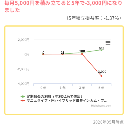
毎月5,000円を積み立てると5年で-3,000円になり
ました
（5年積立損益率：-1.37%）
2,000円
585
585
208
208
0
0
21
21
0円
-2,000円
-3,000
-3,000
-4,000円
0 年
1 年
3 年
5 年
定期預金の利息（年利0.1%で算出）
マニュライフ・円ハイブリッド債券インカム・フ…
Highcharts.com
2026年05月時点