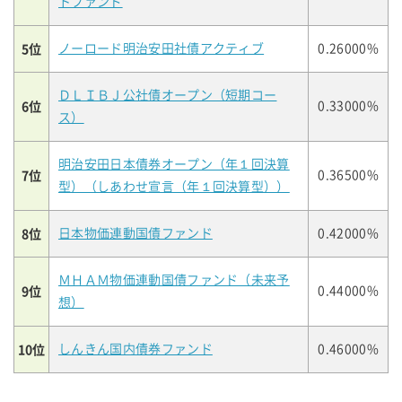
トファンド
5位
ノーロード明治安田社債アクティブ
0.26000%
ＤＬＩＢＪ公社債オープン（短期コー
6位
0.33000%
ス）
明治安田日本債券オープン（年１回決算
7位
0.36500%
型）（しあわせ宣言（年１回決算型））
8位
日本物価連動国債ファンド
0.42000%
ＭＨＡＭ物価連動国債ファンド（未来予
9位
0.44000%
想）
10位
しんきん国内債券ファンド
0.46000%