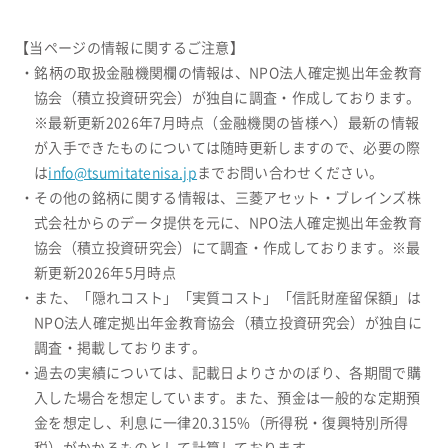
【当ページの情報に関するご注意】
・銘柄の取扱金融機関欄の情報は、NPO法人確定拠出年金教育
協会（積立投資研究会）が独自に調査・作成しております。
※最新更新2026年7月時点（金融機関の皆様へ）最新の情報
が入手できたものについては随時更新しますので、必要の際
は
info@tsumitatenisa.jp
までお問い合わせください。
・その他の銘柄に関する情報は、三菱アセット・ブレインズ株
式会社からのデータ提供を元に、NPO法人確定拠出年金教育
協会（積立投資研究会）にて調査・作成しております。※最
新更新2026年5月時点
・また、「隠れコスト」「実質コスト」「信託財産留保額」は
NPO法人確定拠出年金教育協会（積立投資研究会）が独自に
調査・掲載しております。
・過去の実績については、記載日よりさかのぼり、各期間で購
入した場合を想定しています。また、預金は一般的な定期預
金を想定し、利息に一律20.315%（所得税・復興特別所得