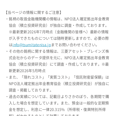
【当ページの情報に関するご注意】
・銘柄の取扱金融機関欄の情報は、NPO法人確定拠出年金教育
協会（積立投資研究会）が独自に調査・作成しております。
※最新更新2026年7月時点（金融機関の皆様へ）最新の情報
が入手できたものについては随時更新しますので、必要の際
は
info@tsumitatenisa.jp
までお問い合わせください。
・その他の銘柄に関する情報は、三菱アセット・ブレインズ株
式会社からのデータ提供を元に、NPO法人確定拠出年金教育
協会（積立投資研究会）にて調査・作成しております。※最
新更新2026年5月時点
・また、「隠れコスト」「実質コスト」「信託財産留保額」は
NPO法人確定拠出年金教育協会（積立投資研究会）が独自に
調査・掲載しております。
・過去の実績については、記載日よりさかのぼり、各期間で購
入した場合を想定しています。また、預金は一般的な定期預
金を想定し、利息に一律20.315%（所得税・復興特別所得