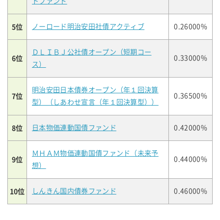
トファンド
5位
ノーロード明治安田社債アクティブ
0.26000%
ＤＬＩＢＪ公社債オープン（短期コー
6位
0.33000%
ス）
明治安田日本債券オープン（年１回決算
7位
0.36500%
型）（しあわせ宣言（年１回決算型））
8位
日本物価連動国債ファンド
0.42000%
ＭＨＡＭ物価連動国債ファンド（未来予
9位
0.44000%
想）
10位
しんきん国内債券ファンド
0.46000%