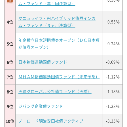
0.56%
ム・ファンド（年１回決算型）
マニュライフ・円ハイブリッド債券インカ
4位
0.55%
ム・ファンド（３ヵ月決算型）
年金積立日本短期債券オープン（ＤＣ日本短
5位
-0.24%
期債券オープン）
6位
日本物価連動国債ファンド
-0.69%
7位
ＭＨＡＭ物価連動国債ファンド（未来予想）
-1.12%
8位
円建グローバル公社債ファンド（円咲）
-1.18%
9位
ジパング企業債ファンド
-1.38%
10位
ノーロード明治安田社債アクティブ
-3.35%