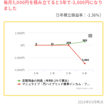
毎月5,000円を積み立てると5年で-3,000円になり
ました
（5年積立損益率：-1.36%）
2,000円
585
585
208
208
0
0
21
21
0円
-2,000円
-3,000
-3,000
-4,000円
0 年
1 年
3 年
5 年
定期預金の利息（年利0.1%で算出）
マニュライフ・円ハイブリッド債券インカム・フ…
Highcharts.com
2026年05月時点