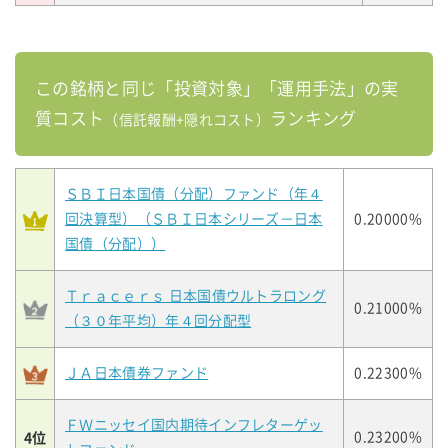
この銘柄と同じ「投資対象」「運用手法」の実
質コスト
ランキング
（信託報酬+隠れコスト）
ＳＢＩ日本国債（分配）ファンド（年４
回決算型）（ＳＢＩ日本シリーズ－日本
0.20000%
国債（分配））
Ｔｒａｃｅｒｓ 日本国債ウルトラロング
0.21000%
（３０年平均）年４回分配型
ＪＡ日本債券ファンド
0.22300%
ＦＷニッセイ国内期待インフレターゲッ
4位
0.23200%