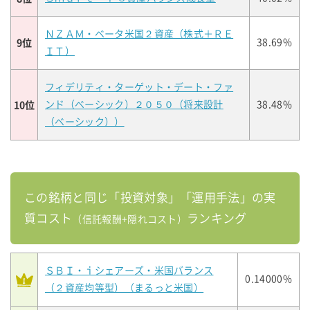
ＮＺＡＭ・ベータ米国２資産（株式＋ＲＥ
9位
38.69%
ＩＴ）
フィデリティ・ターゲット・デート・ファ
10位
ンド（ベーシック）２０５０（将来設計
38.48%
（ベーシック））
この銘柄と同じ「投資対象」「運用手法」の実
質コスト
ランキング
（信託報酬+隠れコスト）
ＳＢＩ・ｉシェアーズ・米国バランス
0.14000%
（２資産均等型）（まるっと米国）