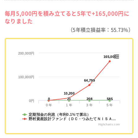
毎月5,000円を積み立てると5年で+165,000円に
なりました
（5年積立損益率：55.73%）
200,000円
165,000
165,000
100,000円
64,799
64,799
10,200
10,200
0
0
21
21
208
208
585
585
0円
0 年
1 年
3 年
5 年
定期預金の利息（年利0.1%で算出）
野村資産設計ファンド（ＤＣ・つみたてＮＩＳＡ…
Highcharts.com