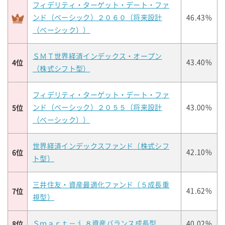
フィデリティ・ターゲット・デート・ファ
ンド（ベーシック）２０６０（将来設計
46.43%
（ベーシック））
ＳＭＴ世界経済インデックス・オープン
4位
43.40%
（株式シフト型）
フィデリティ・ターゲット・デート・ファ
5位
ンド（ベーシック）２０５５（将来設計
43.00%
（ベーシック））
世界経済インデックスファンド（株式シフ
6位
42.10%
ト型）
三井住友・資産最適化ファンド（５成長重
7位
41.62%
視型）
8位
Ｓｍａｒｔ－ｉ ８資産バランス成長型
40.02%