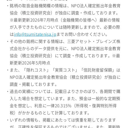
・銘柄の取扱金融機関欄の情報は、NPO法人確定拠出年金教育
協会（積立投資研究会）が独自に調査・作成しております。
※最新更新2026年7月時点（金融機関の皆様へ）最新の情報
が入手できたものについては随時更新しますので、必要の際
は
info@tsumitatenisa.jp
までお問い合わせください。
・その他の銘柄に関する情報は、三菱アセット・ブレインズ株
式会社からのデータ提供を元に、NPO法人確定拠出年金教育
協会（積立投資研究会）にて調査・作成しております。※最
新更新2026年5月時点
・また、「隠れコスト」「実質コスト」「信託財産留保額」は
NPO法人確定拠出年金教育協会（積立投資研究会）が独自に
調査・掲載しております。
・過去の実績については、記載日よりさかのぼり、各期間で購
入した場合を想定しています。また、預金は一般的な定期預
金を想定し、利息に一律20.315%（所得税・復興特別所得
税）がかかるものとして計算しております。
・いずれの情報も、掲載にあたっては慎重を期しております
が、正確性を保証するものではございません。また、更新時