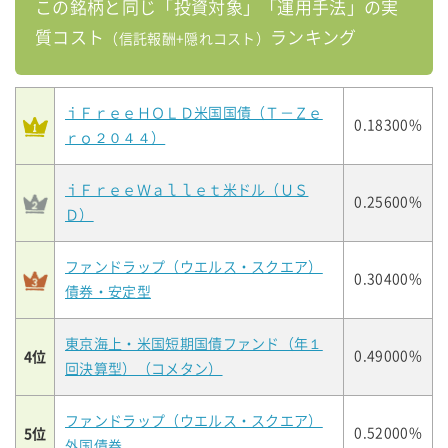
この銘柄と同じ「投資対象」「運用手法」の実
質コスト
ランキング
（信託報酬+隠れコスト）
ｉＦｒｅｅＨＯＬＤ米国国債（Ｔ－Ｚｅ
0.18300%
ｒｏ２０４４）
ｉＦｒｅｅＷａｌｌｅｔ米ドル（ＵＳ
0.25600%
Ｄ）
ファンドラップ（ウエルス・スクエア）
0.30400%
債券・安定型
東京海上・米国短期国債ファンド（年１
4位
0.49000%
回決算型）（コメタン）
ファンドラップ（ウエルス・スクエア）
5位
0.52000%
外国債券