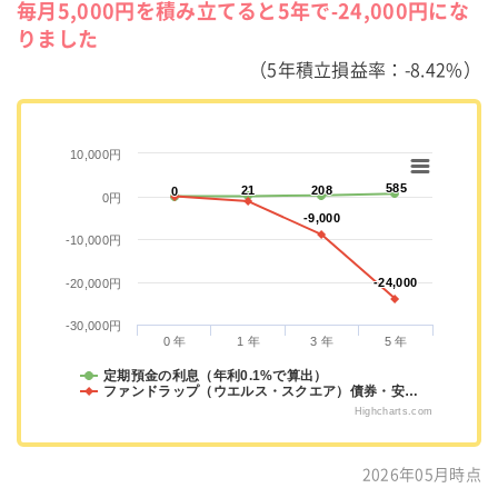
毎月5,000円を積み立てると5年で-24,000円にな
りました
（5年積立損益率：-8.42%）
10,000円
585
585
21
21
208
208
0
0
0円
-9,000
-9,000
-10,000円
-24,000
-24,000
-20,000円
-30,000円
0 年
1 年
3 年
5 年
定期預金の利息（年利0.1%で算出）
ファンドラップ（ウエルス・スクエア）債券・安…
Highcharts.com
2026年05月時点