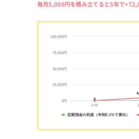
毎月5,000円を積み立てると5年で+72
100,000円
75,000円
50,000円
25,000円
4
4
0
0
0円
0 年
定期預金の利息（年利0.1%で算出）