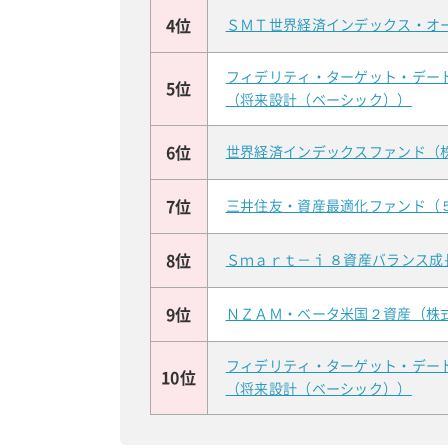
4位
ＳＭＴ世界経済インデックス・オ
フィデリティ・ターゲット・デー
5位
（将来設計（ベーシック））
6位
世界経済インデックスファンド（
7位
三井住友・資産最適化ファンド（
8位
Ｓｍａｒｔ－ｉ ８資産バランス成
9位
ＮＺＡＭ・ベータ米国２資産（株
フィデリティ・ターゲット・デー
10位
（将来設計（ベーシック））