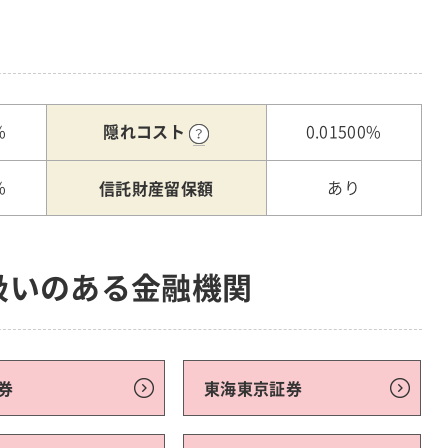
隠れコスト
%
0.01500%
信託財産留保額
%
あり
扱いのある金融機関
券
東海東京証券