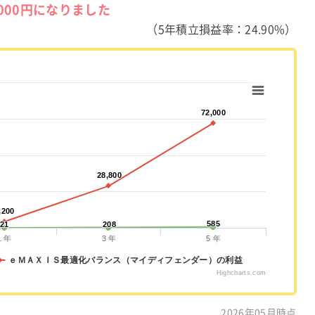
,000円になりました
（5年積立損益率：24.90%）
72,000
72,000
28,800
28,800
,200
,200
585
585
21
21
208
208
1 年
3 年
5 年
ｅＭＡＸＩＳ最適化バランス（マイディフェンダー）の利益
Highcharts.com
2026年05月時点