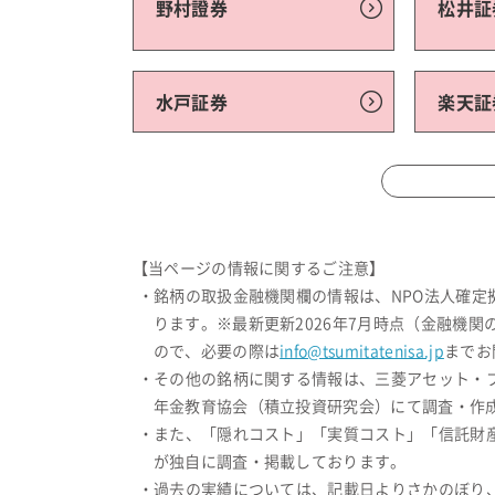
野村證券
松井証
水戸証券
楽天証
【当ページの情報に関するご注意】
・銘柄の取扱金融機関欄の情報は、NPO法人確
ります。※最新更新2026年7月時点（金融機
ので、必要の際は
info@tsumitatenisa.jp
までお
・その他の銘柄に関する情報は、三菱アセット・
年金教育協会（積立投資研究会）にて調査・作成
・また、「隠れコスト」「実質コスト」「信託財
が独自に調査・掲載しております。
・過去の実績については、記載日よりさかのぼり