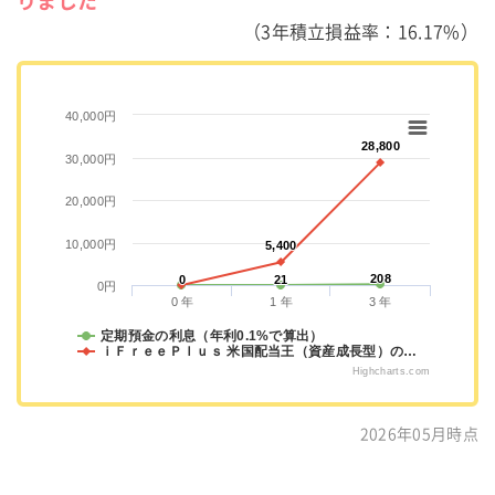
りました
（3年積立損益率：16.17%）
40,000円
28,800
28,800
30,000円
20,000円
10,000円
5,400
5,400
208
208
0
0
21
21
0円
0 年
1 年
3 年
定期預金の利息（年利0.1%で算出）
ｉＦｒｅｅＰｌｕｓ 米国配当王（資産成長型）の…
Highcharts.com
2026年05月時点