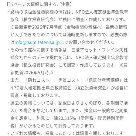
【当ページの情報に関するご注意】
・銘柄の取扱金融機関欄の情報は、NPO法人確定拠出年金教育
協会（積立投資研究会）が独自に調査・作成しております。
※最新更新2026年7月時点（金融機関の皆様へ）最新の情報
が入手できたものについては随時更新しますので、必要の際
は
info@tsumitatenisa.jp
までお問い合わせください。
・その他の銘柄に関する情報は、三菱アセット・ブレインズ株
式会社からのデータ提供を元に、NPO法人確定拠出年金教育
協会（積立投資研究会）にて調査・作成しております。※最
新更新2026年5月時点
・また、「隠れコスト」「実質コスト」「信託財産留保額」は
NPO法人確定拠出年金教育協会（積立投資研究会）が独自に
調査・掲載しております。
・過去の実績については、記載日よりさかのぼり、各期間で購
入した場合を想定しています。また、預金は一般的な定期預
金を想定し、利息に一律20.315%（所得税・復興特別所得
税）がかかるものとして計算しております。
・いずれの情報も、掲載にあたっては慎重を期しております