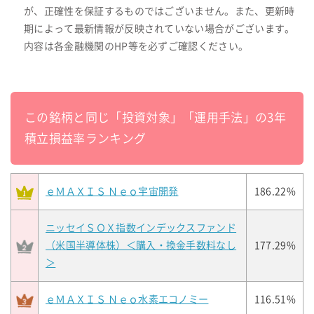
が、正確性を保証するものではございません。また、更新時
期によって最新情報が反映されていない場合がございます。
内容は各金融機関のHP等を必ずご確認ください。
この銘柄と同じ「投資対象」「運用手法」の3年
積立損益率ランキング
ｅＭＡＸＩＳ Ｎｅｏ宇宙開発
186.22%
ニッセイＳＯＸ指数インデックスファンド
（米国半導体株）＜購入・換金手数料なし
177.29%
＞
ｅＭＡＸＩＳ Ｎｅｏ水素エコノミー
116.51%