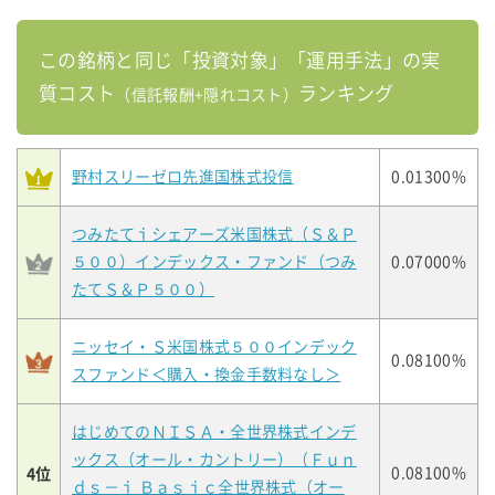
この銘柄と同じ「投資対象」「運用手法」の実
質コスト
ランキング
（信託報酬+隠れコスト）
野村スリーゼロ先進国株式投信
0.01300%
つみたてｉシェアーズ米国株式（Ｓ＆Ｐ
５００）インデックス・ファンド（つみ
0.07000%
たてＳ＆Ｐ５００）
ニッセイ・Ｓ米国株式５００インデック
0.08100%
スファンド＜購入・換金手数料なし＞
はじめてのＮＩＳＡ・全世界株式インデ
ックス（オール・カントリー）（Ｆｕｎ
4位
0.08100%
ｄｓ－ｉ Ｂａｓｉｃ全世界株式（オー