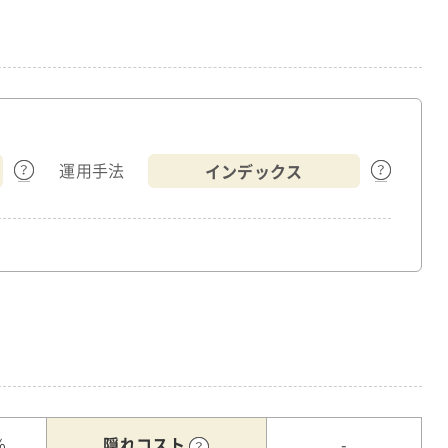
インデックス
運用手法
隠れコスト
%
-