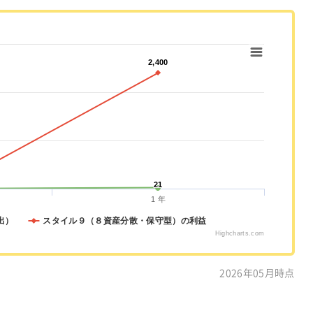
2,400
2,400
21
21
1 年
出）
スタイル９（８資産分散・保守型）の利益
Highcharts.com
2026年05月時点