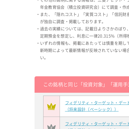
・その他の銘柄に関する情報は、三菱アセット・
年金教育協会（積立投資研究会）にて調査・作成
・また、「隠れコスト」「実質コスト」「信託財
が独自に調査・掲載しております。
・過去の実績については、記載日よりさかのぼり
定期預金を想定し、利息に一律20.315%（
・いずれの情報も、掲載にあたっては慎重を期し
新時期によって最新情報が反映されていない場
い。
この銘柄と同じ「投資対象」「運用手
フィデリティ・ターゲット・デー
（将来設計（ベーシック））
フィデリティ・ターゲット・デー