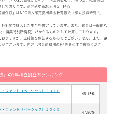
ブレインズ株式会社からのデータ提供を元に、NPO法人確定拠出
しております。※最新更新2026年5月時点
産留保額」はNPO法人確定拠出年金教育協会（積立投資研究会）
、各期間で購入した場合を想定しています。また、預金は一般的な
所得税・復興特別所得税）がかかるものとして計算しております。
ておりますが、正確性を保証するものではございません。また、更
合がございます。内容は各金融機関のHP等を必ずご確認くださ
法」の3年積立損益率ランキング
ト・ファンド（ベーシック）２０７０
48.15%
ト・ファンド（ベーシック）２０６５
47.80%