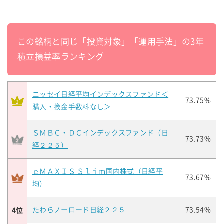
この銘柄と同じ「投資対象」「運用手法」の3年
積立損益率ランキング
ニッセイ日経平均インデックスファンド＜
73.75%
購入・換金手数料なし＞
ＳＭＢＣ・ＤＣインデックスファンド（日
73.73%
経２２５）
ｅＭＡＸＩＳ Ｓｌｉｍ国内株式（日経平
73.67%
均）
4位
たわらノーロード日経２２５
73.54%