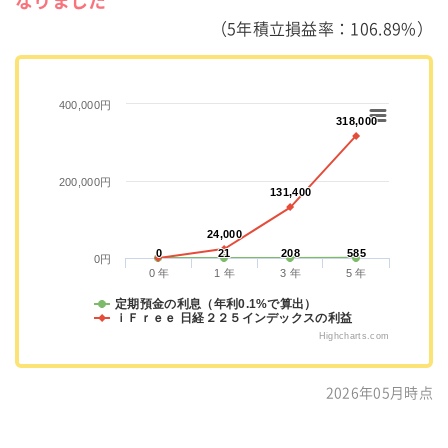
なりました
（5年積立損益率：106.89%）
400,000円
318,000
318,000
200,000円
131,400
131,400
24,000
24,000
0
0
21
21
208
208
585
585
0円
0 年
1 年
3 年
5 年
定期預金の利息（年利0.1%で算出）
ｉＦｒｅｅ 日経２２５インデックスの利益
Highcharts.com
2026年05月時点