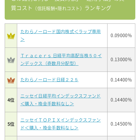
質コスト
ランキング
（信託報酬+隠れコスト）
たわらノーロード国内株式＜ラップ専用
0.09000%
＞
Ｔｒａｃｅｒｓ 日経平均高配当株５０イ
0.13000%
ンデックス（奇数月分配型）
たわらノーロード日経２２５
0.14400%
ニッセイ日経平均インデックスファンド
4位
0.14400%
＜購入・換金手数料なし＞
ニッセイＴＯＰＩＸインデックスファン
5位
0.14500%
ド＜購入・換金手数料なし＞