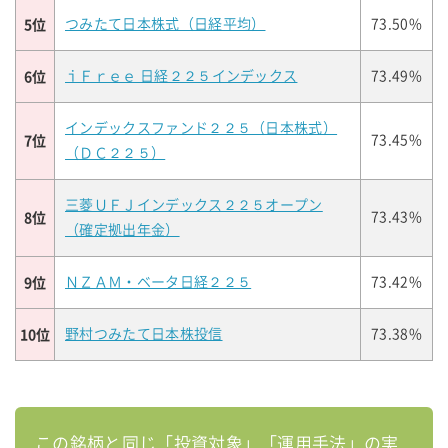
5位
つみたて日本株式（日経平均）
73.50%
6位
ｉＦｒｅｅ 日経２２５インデックス
73.49%
インデックスファンド２２５（日本株式）
7位
73.45%
（ＤＣ２２５）
三菱ＵＦＪインデックス２２５オープン
8位
73.43%
（確定拠出年金）
9位
ＮＺＡＭ・ベータ日経２２５
73.42%
10位
野村つみたて日本株投信
73.38%
この銘柄と同じ「投資対象」「運用手法」の実