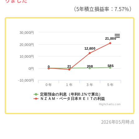
りました
（5年積立損益率：7.57%）
30,000円
21,000
21,000
20,000円
12,600
12,600
10,000円
585
585
21
21
208
208
0
0
0円
-10,000円
0 年
1 年
3 年
5 年
定期預金の利息（年利0.1%で算出）
ＮＺＡＭ・ベータ日本ＲＥＩＴの利益
Highcharts.com
2026年05月時点