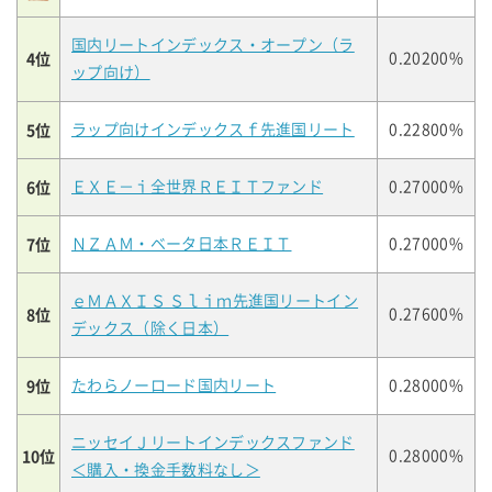
国内リートインデックス・オープン（ラ
4位
0.20200%
ップ向け）
5位
ラップ向けインデックスｆ先進国リート
0.22800%
6位
ＥＸＥ－ｉ全世界ＲＥＩＴファンド
0.27000%
7位
ＮＺＡＭ・ベータ日本ＲＥＩＴ
0.27000%
ｅＭＡＸＩＳ Ｓｌｉｍ先進国リートイン
8位
0.27600%
デックス（除く日本）
9位
たわらノーロード国内リート
0.28000%
ニッセイＪリートインデックスファンド
10位
0.28000%
＜購入・換金手数料なし＞