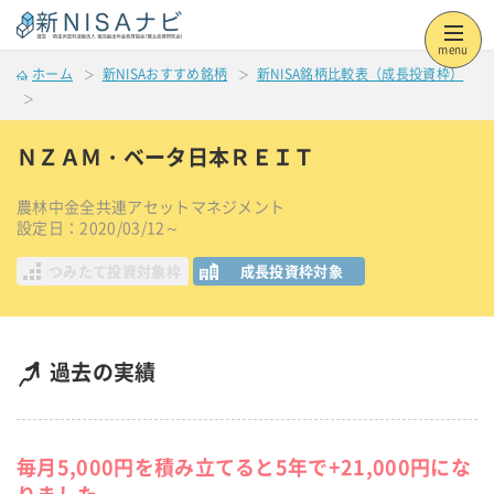
menu
ホーム
新NISAおすすめ銘柄
新NISA銘柄比較表（成長投資枠）
ＮＺＡＭ・ベータ日本ＲＥＩＴ
農林中金全共連アセットマネジメント
設定日：2020/03/12～
つみたて投資対象枠
成長投資枠対象
過去の実績
毎月5,000円を積み立てると5年で+21,000円にな