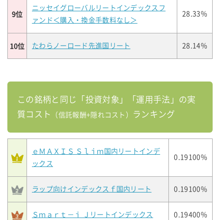
ニッセイグローバルリートインデックスフ
9位
28.33%
ァンド＜購入・換金手数料なし＞
10位
たわらノーロード先進国リート
28.14%
この銘柄と同じ「投資対象」「運用手法」の実
質コスト
ランキング
（信託報酬+隠れコスト）
ｅＭＡＸＩＳ Ｓｌｉｍ国内リートインデ
0.19100%
ックス
ラップ向けインデックスｆ国内リート
0.19100%
Ｓｍａｒｔ－ｉ Ｊリートインデックス
0.19400%