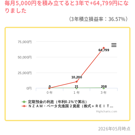
毎月5,000円を積み立てると3年で+64,799円にな
りました
（3年積立損益率：36.57%）
75,000円
64,799
64,799
50,000円
25,000円
10,200
10,200
0
0
21
21
208
208
0円
0 年
1 年
3 年
定期預金の利息（年利0.1%で算出）
ＮＺＡＭ・ベータ先進国２資産（株式＋ＲＥＩＴ…
Highcharts.com
2026年05月時点