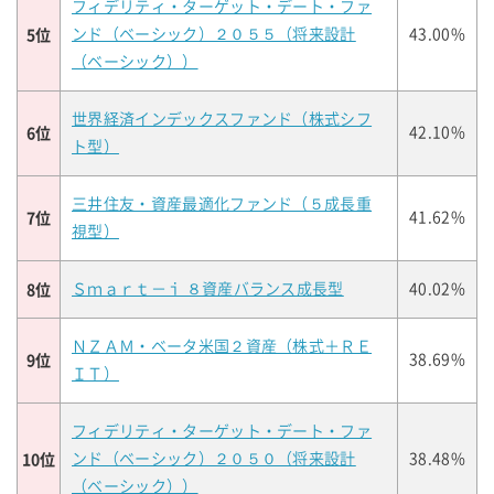
フィデリティ・ターゲット・デート・ファ
5位
ンド（ベーシック）２０５５（将来設計
43.00%
（ベーシック））
世界経済インデックスファンド（株式シフ
6位
42.10%
ト型）
三井住友・資産最適化ファンド（５成長重
7位
41.62%
視型）
8位
Ｓｍａｒｔ－ｉ ８資産バランス成長型
40.02%
ＮＺＡＭ・ベータ米国２資産（株式＋ＲＥ
9位
38.69%
ＩＴ）
フィデリティ・ターゲット・デート・ファ
10位
ンド（ベーシック）２０５０（将来設計
38.48%
（ベーシック））