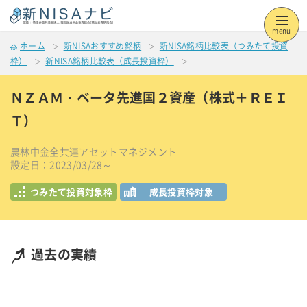
menu
ホーム
新NISAおすすめ銘柄
新NISA銘柄比較表（つみたて投資
枠）
新NISA銘柄比較表（成長投資枠）
ＮＺＡＭ・ベータ先進国２資産（株式＋ＲＥＩ
Ｔ）
農林中金全共連アセットマネジメント
設定日：2023/03/28～
つみたて投資対象枠
成長投資枠対象
過去の実績