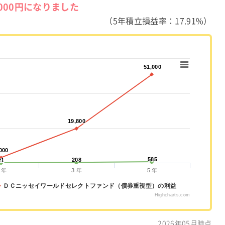
,000円になりました
（5年積立損益率：17.91%）
51,000
51,000
19,800
19,800
000
000
585
585
208
208
21
21
 年
3 年
5 年
ＤＣニッセイワールドセレクトファンド（債券重視型）の利益
Highcharts.com
2026年05月時点