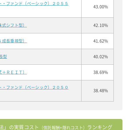
ト・ファンド（ベーシック）２０５５
43.00%
株式シフト型）
42.10%
５成長重視型）
41.62%
長型
40.02%
式＋ＲＥＩＴ）
38.69%
ト・ファンド（ベーシック）２０５０
38.48%
法」の実質コスト
ランキング
（信託報酬+隠れコスト）