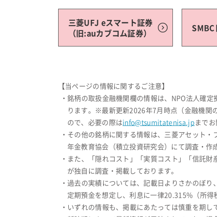
三菱UFJ eスマート証券
SMB
（旧:auカブコム証券）
【当ページの情報に関するご注意】
・銘柄の取扱金融機関欄の情報は、NPO法人確
ります。※最新更新2026年7月時点（金融機
ので、必要の際は
info@tsumitatenisa.jp
までお
・その他の銘柄に関する情報は、三菱アセット・
年金教育協会（積立投資研究会）にて調査・作成
・また、「隠れコスト」「実質コスト」「信託財
が独自に調査・掲載しております。
・過去の実績については、記載日よりさかのぼり
定期預金を想定し、利息に一律20.315%（
・いずれの情報も、掲載にあたっては慎重を期し