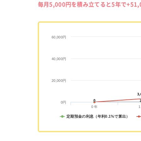
毎月5,000円を積み立てると5年で+51
60,000円
40,000円
20,000円
3,
3,
0
0
0円
0 年
1
定期預金の利息（年利0.1%で算出）