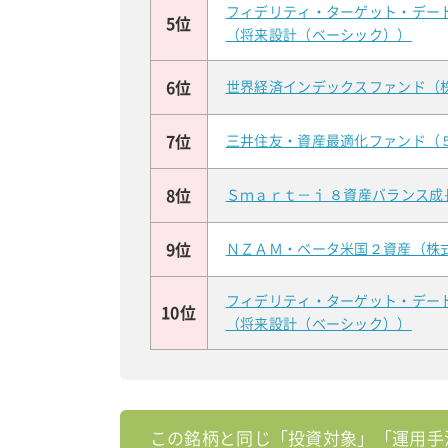
フィデリティ・ターゲット・デー
5位
（将来設計（ベーシック））
6位
世界経済インデックスファンド（
7位
三井住友・資産最適化ファンド（
8位
Ｓｍａｒｔ－ｉ ８資産バランス成
9位
ＮＺＡＭ・ベータ米国２資産（株
フィデリティ・ターゲット・デー
10位
（将来設計（ベーシック））
この銘柄と同じ「投資対象」「運用手