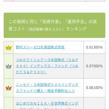
この銘柄と同じ「投資対象」「運用手法」の実
質コスト
ランキング
（信託報酬+隠れコスト）
野村スリーゼロ先進国株式投信
0.01300%
つみたてｉシェアーズ米国株式（Ｓ＆Ｐ
５００）インデックス・ファンド（つみ
0.07000%
たてＳ＆Ｐ５００）
ニッセイ・Ｓ米国株式５００インデック
0.08100%
スファンド＜購入・換金手数料なし＞
はじめてのＮＩＳＡ・全世界株式インデ