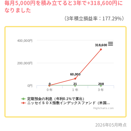
毎月5,000円を積み立てると3年で+318,600円に
なりました
（3年積立損益率：177.29%）
400,000円
318,600
318,600
200,000円
60,000
60,000
0
0
21
21
208
208
0円
0 年
1 年
3 年
定期預金の利息（年利0.1%で算出）
ニッセイＳＯＸ指数インデックスファンド（米国…
Highcharts.com
2026年05月時点