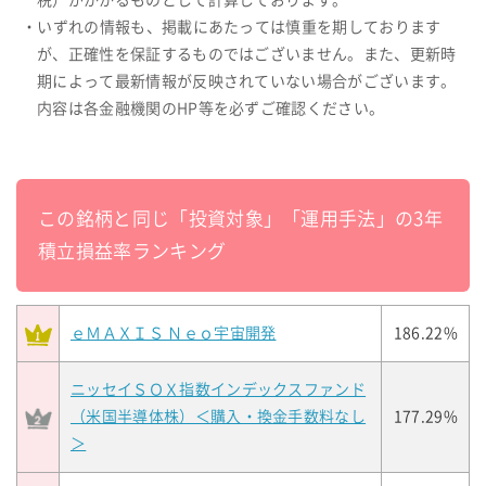
税）がかかるものとして計算しております。
・いずれの情報も、掲載にあたっては慎重を期しております
が、正確性を保証するものではございません。また、更新時
期によって最新情報が反映されていない場合がございます。
内容は各金融機関のHP等を必ずご確認ください。
この銘柄と同じ「投資対象」「運用手法」の3年
積立損益率ランキング
ｅＭＡＸＩＳ Ｎｅｏ宇宙開発
186.22%
ニッセイＳＯＸ指数インデックスファンド
（米国半導体株）＜購入・換金手数料なし
177.29%
＞