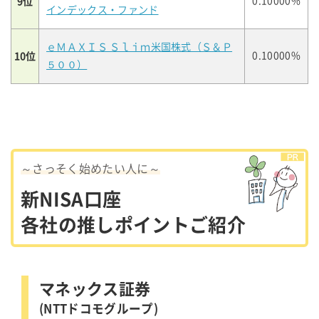
9位
0.10000%
インデックス・ファンド
ｅＭＡＸＩＳ Ｓｌｉｍ米国株式（Ｓ＆Ｐ
10位
0.10000%
５００）
～さっそく始めたい人に～
新NISA口座
各社の推しポイントご紹介
マネックス証券
(NTTドコモグループ)