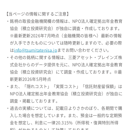
【当ページの情報に関するご注意】
・銘柄の取扱金融機関欄の情報は、NPO法人確定拠出年金教育
協会（積立投資研究会）が独自に調査・作成しております。
※最新更新2026年7月時点（金融機関の皆様へ）最新の情報
が入手できたものについては随時更新しますので、必要の際
は
info@tsumitatenisa.jp
までお問い合わせください。
・その他の銘柄に関する情報は、三菱アセット・ブレインズ株
式会社からのデータ提供を元に、NPO法人確定拠出年金教育
協会（積立投資研究会）にて調査・作成しております。※最
新更新2026年5月時点
・また、「隠れコスト」「実質コスト」「信託財産留保額」は
NPO法人確定拠出年金教育協会（積立投資研究会）が独自に
調査・掲載しております。
・過去の実績については、記載日よりさかのぼり、各期間で購
入した場合を想定しています。また、預金は一般的な定期預
金を想定し、利息に一律20.315%（所得税・復興特別所得