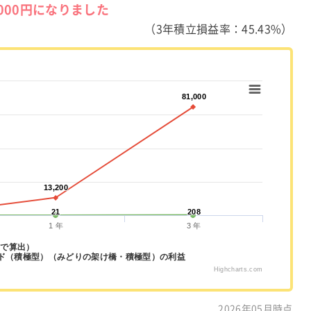
,000円になりました
（3年積立損益率：45.43%）
81,000
81,000
13,200
13,200
21
21
208
208
1 年
3 年
%で算出）
ド（積極型）（みどりの架け橋・積極型）の利益
Highcharts.com
2026年05月時点