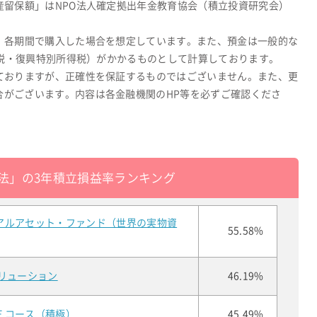
産留保額」はNPO法人確定拠出年金教育協会（積立投資研究会）
、各期間で購入した場合を想定しています。また、預金は一般的な
所得税・復興特別所得税）がかかるものとして計算しております。
ておりますが、正確性を保証するものではございません。また、更
合がございます。内容は各金融機関のHP等を必ずご確認くださ
法」の3年積立損益率ランキング
アルアセット・ファンド（世界の実物資
55.58%
リューション
46.19%
Ｅコース（積極）
45.49%